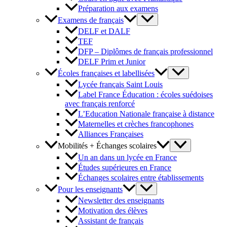
Préparation aux examens
Examens de français
DELF et DALF
TEF
DFP – Diplômes de français professionnel
DELF Prim et Junior
Écoles françaises et labellisées
Lycée français Saint Louis
Label France Éducation : écoles suédoises
avec français renforcé
L’Education Nationale française à distance
Maternelles et crèches francophones
Alliances Françaises
Mobilités + Échanges scolaires
Un an dans un lycée en France
Études supérieures en France
Échanges scolaires entre établissements
Pour les enseignants
Newsletter des enseignants
Motivation des élèves
Assistant de français