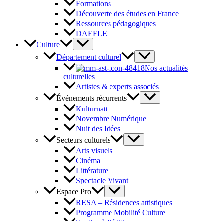
Formations
Découverte des études en France
Ressources pédagogiques
DAEFLE
Culture
Département culturel
Nos actualités
culturelles
Artistes & experts associés
Événements récurrents
Kulturnatt
Novembre Numérique
Nuit des Idées
Secteurs culturels
Arts visuels
Cinéma
Littérature
Spectacle Vivant
Espace Pro
RESA – Résidences artistiques
Programme Mobilité Culture