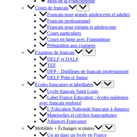
Mois de la Francophonie
Cours de français
Français pour grands adolescents et adultes
Français professionnel
Français pour enfants et adolescents
Cours particuliers
Cours en ligne avec Frantastique
Préparation aux examens
Examens de français
DELF et DALF
TEF
DFP – Diplômes de français professionnel
DELF Prim et Junior
Écoles françaises et labellisées
Lycée français Saint Louis
Label France Éducation : écoles suédoises
avec français renforcé
L’Education Nationale française à distance
Maternelles et crèches francophones
Alliances Françaises
Mobilités + Échanges scolaires
Un an dans un lycée en France