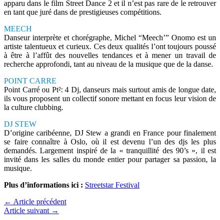
apparu dans le film Street Dance 2 et il n’est pas rare de le retrouver
en tant que juré dans de prestigieuses compétitions.
MEECH
Danseur interprète et chorégraphe, Michel “Meech’” Onomo est un
artiste talentueux et curieux. Ces deux qualités l’ont toujours poussé
à être à l’affût des nouvelles tendances et à mener un travail de
recherche approfondi, tant au niveau de la musique que de la danse.
POINT CARRE
Point Carré ou Pt²: 4 Dj, danseurs mais surtout amis de longue date,
ils vous proposent un collectif sonore mettant en focus leur vision de
la culture clubbing.
DJ STEW
D’origine caribéenne, DJ Stew a grandi en France pour finalement
se faire connaître à Oslo, où il est devenu l’un des djs les plus
demandés. Largement inspiré de la « tranquillité des 90’s », il est
invité dans les salles du monde entier pour partager sa passion, la
musique.
Plus d’informations ici :
Streetstar Festival
←
Article précédent
Article suivant
→