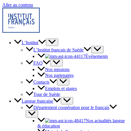
Aller au contenu
L’Institut
L’Institut français de Suède
Événements
FAQ
Nos missions
Nos partenaires
Contacts
Emplois et stages
Tour de Suède
Langue française
Département coopération pour le français
Nos actualités langue
& éducation