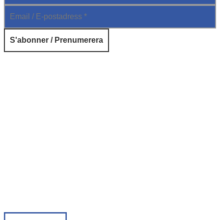
© 2026 Institut français de Suède. Tous droits réservés.
Design & Réalisation :
Tanguy Pégné
Politique de confidentialité
|
Cookies