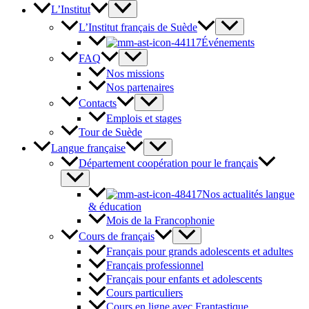
L’Institut
L’Institut français de Suède
Événements
FAQ
Nos missions
Nos partenaires
Contacts
Emplois et stages
Tour de Suède
Langue française
Département coopération pour le français
Nos actualités langue
& éducation
Mois de la Francophonie
Cours de français
Français pour grands adolescents et adultes
Français professionnel
Français pour enfants et adolescents
Cours particuliers
Cours en ligne avec Frantastique