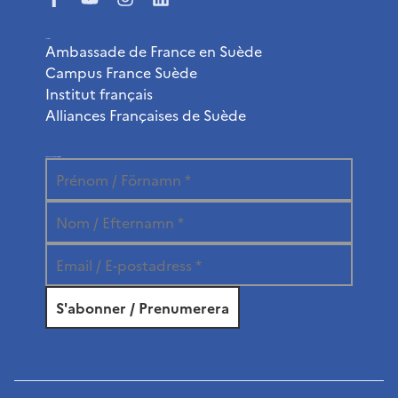
Liens utiles
Ambassade de France en Suède
Campus France Suède
Institut français
Alliances Françaises de Suède
Abonnez-vous à la newsletter