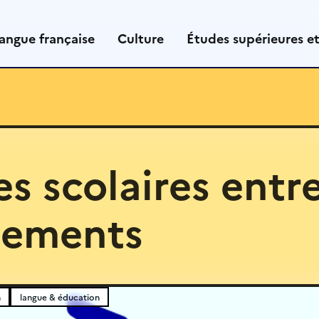
angue française
Culture
Études supérieures e
s scolaires entr
sements
n
langue & éducation