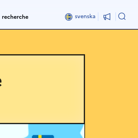
Rech
svenska
t recherche
e