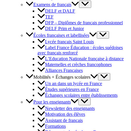
Examens de français
DELF et DALF
TEF
DFP – Diplômes de français professionnel
DELF Prim et Junior
Écoles françaises et labellisées
Lycée français Saint Louis
Label France Éducation : écoles suédoises
avec français renforcé
L’Education Nationale française à distance
Maternelles et crèches francophones
Alliances Françaises
Mobilités + Échanges scolaires
Un an dans un lycée en France
Études supérieures en France
Échanges scolaires entre établissements
Pour les enseignants
Newsletter des enseignants
Motivation des élèves
Assistant de français
Formations