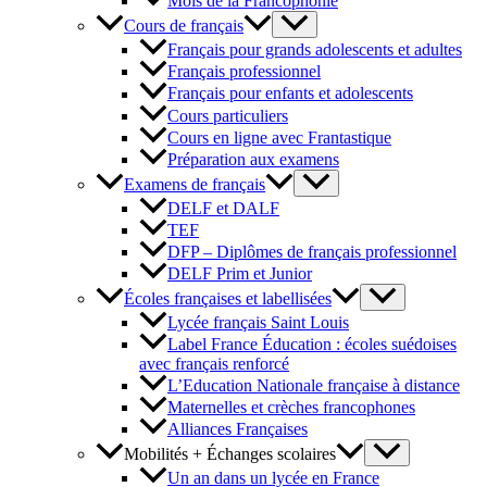
Mois de la Francophonie
Cours de français
Français pour grands adolescents et adultes
Français professionnel
Français pour enfants et adolescents
Cours particuliers
Cours en ligne avec Frantastique
Préparation aux examens
Examens de français
DELF et DALF
TEF
DFP – Diplômes de français professionnel
DELF Prim et Junior
Écoles françaises et labellisées
Lycée français Saint Louis
Label France Éducation : écoles suédoises
avec français renforcé
L’Education Nationale française à distance
Maternelles et crèches francophones
Alliances Françaises
Mobilités + Échanges scolaires
Un an dans un lycée en France