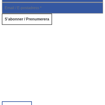
© 2026 Institut français de Suède. Tous droits réservés.
Design & Réalisation :
Tanguy Pégné
Politique de confidentialité
|
Cookies