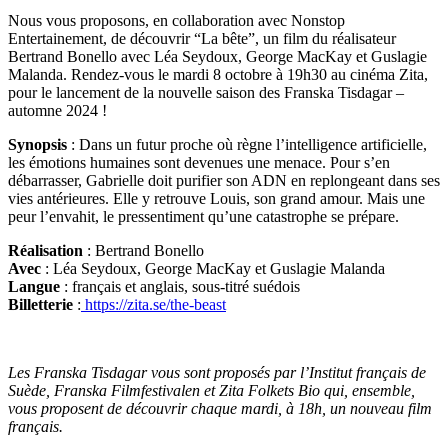
Nous vous proposons, en collaboration avec Nonstop
Entertainement, de découvrir “La bête”, un film du réalisateur
Bertrand Bonello avec Léa Seydoux, George MacKay et Guslagie
Malanda. Rendez-vous le mardi 8 octobre à 19h30 au cinéma Zita,
pour le lancement de la nouvelle saison des Franska Tisdagar –
automne 2024 !
Synopsis
: Dans un futur proche où règne l’intelligence artificielle,
les émotions humaines sont devenues une menace. Pour s’en
débarrasser, Gabrielle doit purifier son ADN en replongeant dans ses
vies antérieures. Elle y retrouve Louis, son grand amour. Mais une
peur l’envahit, le pressentiment qu’une catastrophe se prépare.
Réalisation
: Bertrand Bonello
Avec
: Léa Seydoux, George MacKay et Guslagie Malanda
Langue
: français et anglais, sous-titré suédois
Billetterie
:
https://zita.se/the-beast
Les Franska Tisdagar vous sont proposés par l’Institut français de
Suède, Franska Filmfestivalen et Zita Folkets Bio qui, ensemble,
vous proposent de découvrir chaque mardi, à 18h, un nouveau film
français.