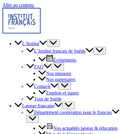
Aller au contenu
L’Institut
L’Institut français de Suède
Événements
FAQ
Nos missions
Nos partenaires
Contacts
Emplois et stages
Tour de Suède
Langue française
Département coopération pour le français
Nos actualités langue & éducation