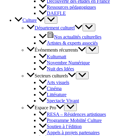
Découverte des études en France
Ressources pédagogiques
DAEFLE
Culture
Département culturel
Nos actualités culturelles
Artistes & experts associés
Événements récurrents
Kulturnatt
Novembre Numérique
Nuit des Idées
Secteurs culturels
Arts visuels
Cinéma
Littérature
Spectacle Vivant
Espace Pro
RESA – Résidences artistiques
Programme Mobilité Culture
Soutien à l’édition
Appels à projets partenaires