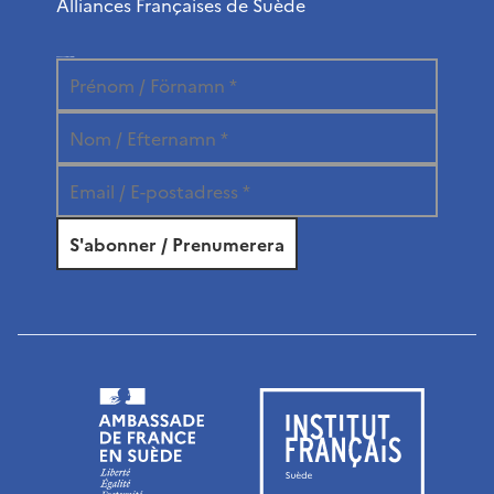
Alliances Françaises de Suède
Abonnez-vous à la newsletter