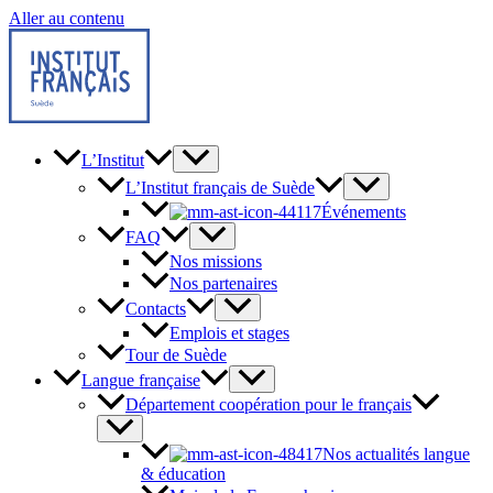
Aller au contenu
L’Institut
L’Institut français de Suède
Événements
FAQ
Nos missions
Nos partenaires
Contacts
Emplois et stages
Tour de Suède
Langue française
Département coopération pour le français
Nos actualités langue
& éducation