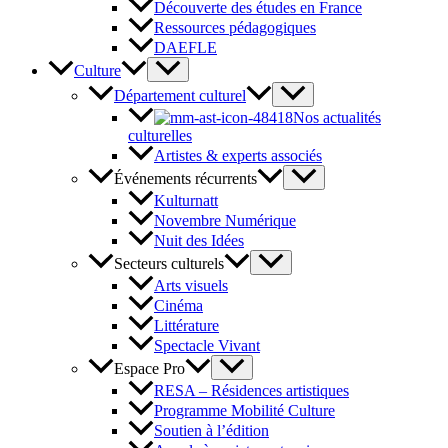
Découverte des études en France
Ressources pédagogiques
DAEFLE
Culture
Département culturel
Nos actualités
culturelles
Artistes & experts associés
Événements récurrents
Kulturnatt
Novembre Numérique
Nuit des Idées
Secteurs culturels
Arts visuels
Cinéma
Littérature
Spectacle Vivant
Espace Pro
RESA – Résidences artistiques
Programme Mobilité Culture
Soutien à l’édition