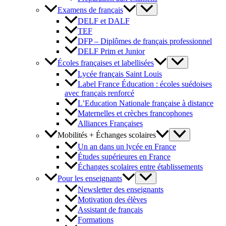
Examens de français
DELF et DALF
TEF
DFP – Diplômes de français professionnel
DELF Prim et Junior
Écoles françaises et labellisées
Lycée français Saint Louis
Label France Éducation : écoles suédoises
avec français renforcé
L’Education Nationale française à distance
Maternelles et crèches francophones
Alliances Françaises
Mobilités + Échanges scolaires
Un an dans un lycée en France
Études supérieures en France
Échanges scolaires entre établissements
Pour les enseignants
Newsletter des enseignants
Motivation des élèves
Assistant de français
Formations