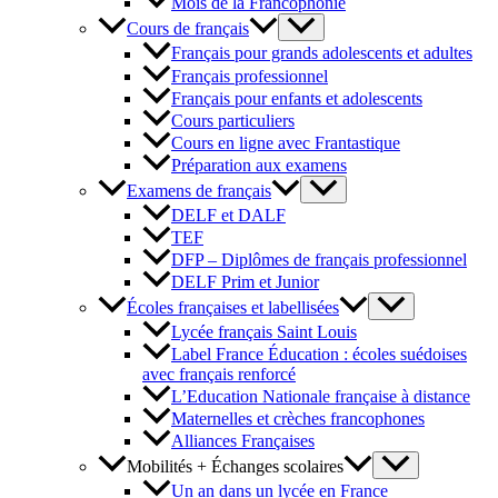
Mois de la Francophonie
Cours de français
Français pour grands adolescents et adultes
Français professionnel
Français pour enfants et adolescents
Cours particuliers
Cours en ligne avec Frantastique
Préparation aux examens
Examens de français
DELF et DALF
TEF
DFP – Diplômes de français professionnel
DELF Prim et Junior
Écoles françaises et labellisées
Lycée français Saint Louis
Label France Éducation : écoles suédoises
avec français renforcé
L’Education Nationale française à distance
Maternelles et crèches francophones
Alliances Françaises
Mobilités + Échanges scolaires
Un an dans un lycée en France