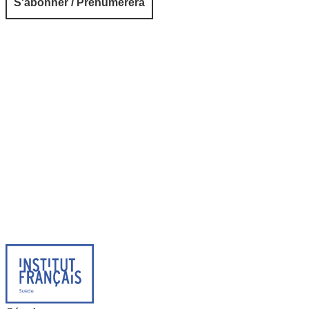
© 2026 Institut français de Suède. Tous droits réservés.
Design & Réalisation :
Tanguy Pégné
Politique de confidentialité
|
Cookies