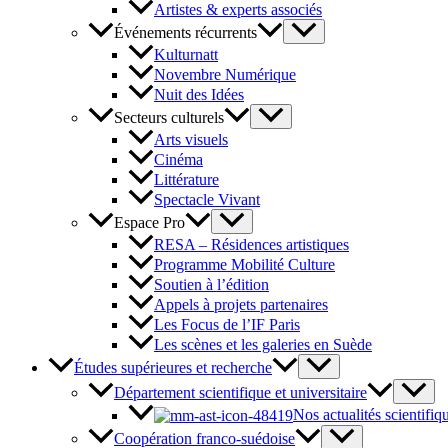
Artistes & experts associés
Événements récurrents
Kulturnatt
Novembre Numérique
Nuit des Idées
Secteurs culturels
Arts visuels
Cinéma
Littérature
Spectacle Vivant
Espace Pro
RESA – Résidences artistiques
Programme Mobilité Culture
Soutien à l’édition
Appels à projets partenaires
Les Focus de l’IF Paris
Les scènes et les galeries en Suède
Études supérieures et recherche
Département scientifique et universitaire
Nos actualités scientifiq
Coopération franco-suédoise