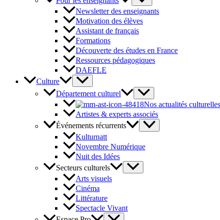
Pour les enseignants
Newsletter des enseignants
Motivation des élèves
Assistant de français
Formations
Découverte des études en France
Ressources pédagogiques
DAEFLE
Culture
Département culturel
Nos actualités culturelle
Artistes & experts associés
Événements récurrents
Kulturnatt
Novembre Numérique
Nuit des Idées
Secteurs culturels
Arts visuels
Cinéma
Littérature
Spectacle Vivant
Espace Pro