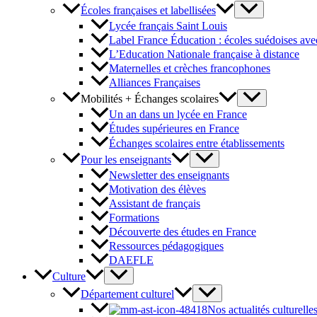
Écoles françaises et labellisées
Lycée français Saint Louis
Label France Éducation : écoles suédoises avec
L’Education Nationale française à distance
Maternelles et crèches francophones
Alliances Françaises
Mobilités + Échanges scolaires
Un an dans un lycée en France
Études supérieures en France
Échanges scolaires entre établissements
Pour les enseignants
Newsletter des enseignants
Motivation des élèves
Assistant de français
Formations
Découverte des études en France
Ressources pédagogiques
DAEFLE
Culture
Département culturel
Nos actualités culturelle