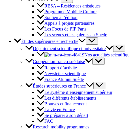
RESA – Résidences artistiques
Programme Mobilité Culture
Soutien à l’édition
Appels à projets partenaires
Les Focus de l’IF Paris
Les scènes et les galeries en Suède
Études supérieures et recherche
Département scientifique et universitaire
Nos actualités scientifiq
Coopération franco-suédoise
Rapport d’activité
Newsletter scientifique
France Alumni Suède
Études supérieures en France
Le système d’enseignement supérieur
Les différents établissements
Bourses et financement
La vie en France
Se préparer à son départ
FAQ
Research mobility programmes