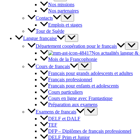
Nos missions
Nos partenaires
Contacts
Emplois et stages
Tour de Suède
Langue française
Département coopération pour le français
Nos actualités langue &
Mois de la Francophonie
Cours de français
Français pour grands adolescents et adultes
Français professionnel
Français pour enfants et adolescents
Cours particuliers
Cours en ligne avec Frantastique
Préparation aux examens
Examens de français
DELF et DALF
TEF
DFP – Diplômes de français professionnel
DELF Prim et Junior