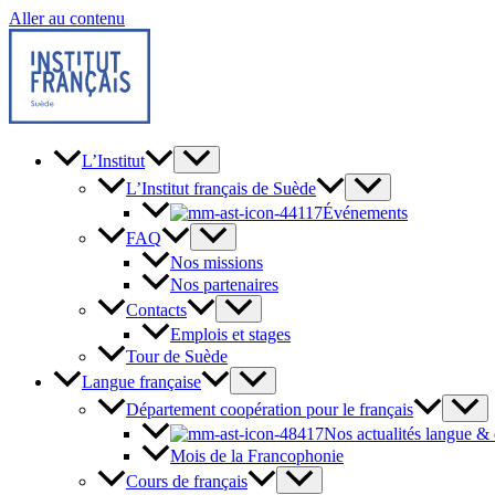
Aller au contenu
L’Institut
L’Institut français de Suède
Événements
FAQ
Nos missions
Nos partenaires
Contacts
Emplois et stages
Tour de Suède
Langue française
Département coopération pour le français
Nos actualités langue &
Mois de la Francophonie
Cours de français