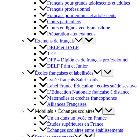
Français pour grands adolescents et adultes
Français professionnel
Français pour enfants et adolescents
Cours particuliers
Cours en ligne avec Frantastique
Préparation aux examens
Examens de français
DELF et DALF
TEF
DFP – Diplômes de français professionnel
DELF Prim et Junior
Écoles françaises et labellisées
Lycée français Saint Louis
Label France Éducation : écoles suédoises avec
L’Education Nationale française à distance
Maternelles et crèches francophones
Alliances Françaises
Mobilités + Échanges scolaires
Un an dans un lycée en France
Études supérieures en France
Échanges scolaires entre établissements