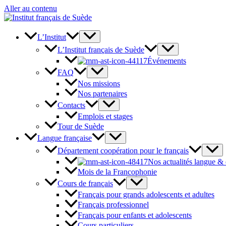
Aller au contenu
L’Institut
L’Institut français de Suède
Événements
FAQ
Nos missions
Nos partenaires
Contacts
Emplois et stages
Tour de Suède
Langue française
Département coopération pour le français
Nos actualités langue &
Mois de la Francophonie
Cours de français
Français pour grands adolescents et adultes
Français professionnel
Français pour enfants et adolescents
Cours particuliers