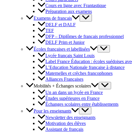
Cours en ligne avec Frantastique
Préparation aux examens
Examens de français
DELF et DALF
TEF
DFP – Diplômes de français professionnel
DELF Prim et Junior
Écoles françaises et labellisées
Lycée français Saint Louis
Label France Éducation : écoles suédoises avec
L’Education Nationale française à distance
Maternelles et crèches francophones
Alliances Françaises
Mobilités + Échanges scolaires
Un an dans un lycée en France
Études supérieures en France
Échanges scolaires entre établissements
Pour les enseignants
Newsletter des enseignants
Motivation des élèves
Assistant de français