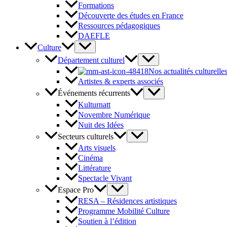
Formations
Découverte des études en France
Ressources pédagogiques
DAEFLE
Culture
Département culturel
Nos actualités culturelle
Artistes & experts associés
Événements récurrents
Kulturnatt
Novembre Numérique
Nuit des Idées
Secteurs culturels
Arts visuels
Cinéma
Littérature
Spectacle Vivant
Espace Pro
RESA – Résidences artistiques
Programme Mobilité Culture
Soutien à l’édition