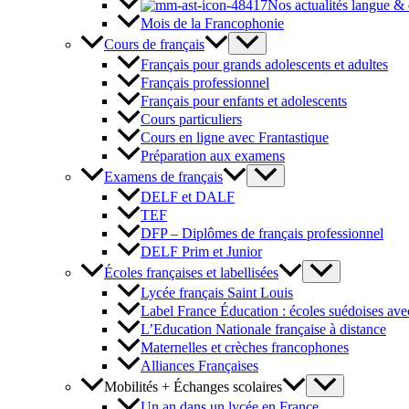
Nos actualités langue &
Mois de la Francophonie
Cours de français
Français pour grands adolescents et adultes
Français professionnel
Français pour enfants et adolescents
Cours particuliers
Cours en ligne avec Frantastique
Préparation aux examens
Examens de français
DELF et DALF
TEF
DFP – Diplômes de français professionnel
DELF Prim et Junior
Écoles françaises et labellisées
Lycée français Saint Louis
Label France Éducation : écoles suédoises avec
L’Education Nationale française à distance
Maternelles et crèches francophones
Alliances Françaises
Mobilités + Échanges scolaires
Un an dans un lycée en France