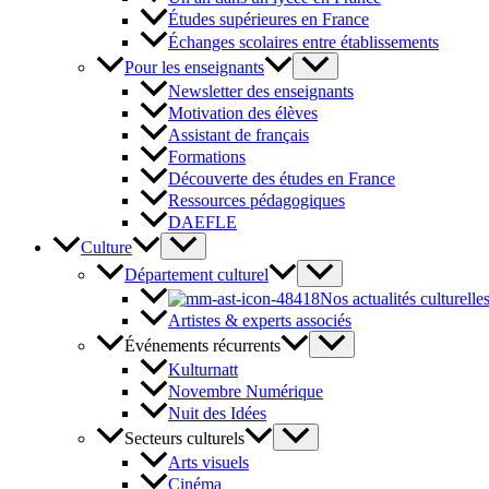
Études supérieures en France
Échanges scolaires entre établissements
Pour les enseignants
Newsletter des enseignants
Motivation des élèves
Assistant de français
Formations
Découverte des études en France
Ressources pédagogiques
DAEFLE
Culture
Département culturel
Nos actualités culturelle
Artistes & experts associés
Événements récurrents
Kulturnatt
Novembre Numérique
Nuit des Idées
Secteurs culturels
Arts visuels
Cinéma