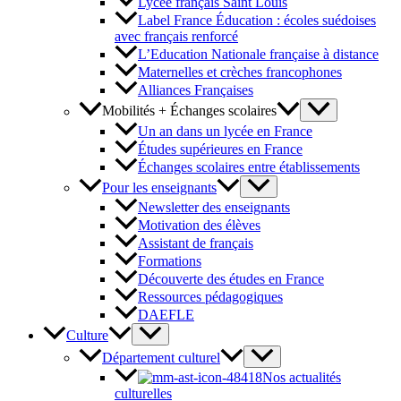
Lycée français Saint Louis
Label France Éducation : écoles suédoises
avec français renforcé
L’Education Nationale française à distance
Maternelles et crèches francophones
Alliances Françaises
Mobilités + Échanges scolaires
Un an dans un lycée en France
Études supérieures en France
Échanges scolaires entre établissements
Pour les enseignants
Newsletter des enseignants
Motivation des élèves
Assistant de français
Formations
Découverte des études en France
Ressources pédagogiques
DAEFLE
Culture
Département culturel
Nos actualités
culturelles