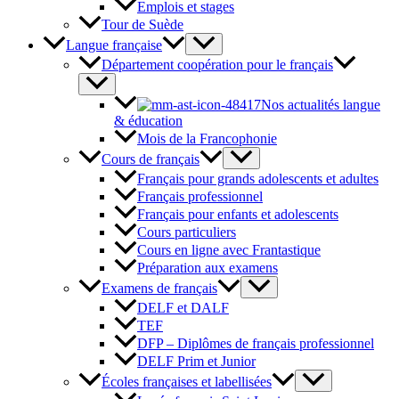
Emplois et stages
Tour de Suède
Langue française
Département coopération pour le français
Nos actualités langue
& éducation
Mois de la Francophonie
Cours de français
Français pour grands adolescents et adultes
Français professionnel
Français pour enfants et adolescents
Cours particuliers
Cours en ligne avec Frantastique
Préparation aux examens
Examens de français
DELF et DALF
TEF
DFP – Diplômes de français professionnel
DELF Prim et Junior
Écoles françaises et labellisées