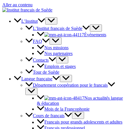
Aller au contenu
L’Institut
L’Institut français de Suède
Événements
FAQ
Nos missions
Nos partenaires
Contacts
Emplois et stages
Tour de Suède
Langue française
Département coopération pour le français
Nos actualités langue
& éducation
Mois de la Francophonie
Cours de français
Français pour grands adolescents et adultes
Français professionnel