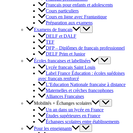
Français pour enfants et adolescents
Cours particuliers
Cours en ligne avec Frantastique
Préparation aux examens
Examens de français
DELF et DALF
TEF
DFP – Diplômes de français professionnel
DELF Prim et Junior
Écoles françaises et labellisées
Lycée français Saint Louis
Label France Éducation : écoles suédoises
avec français renforcé
L’Education Nationale française à distance
Maternelles et crèches francophones
Alliances Françaises
Mobilités + Échanges scolaires
Un an dans un lycée en France
Études supérieures en France
Échanges scolaires entre établissements
Pour les enseignants