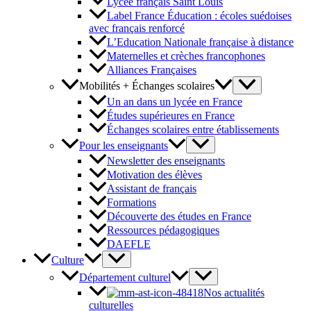
Lycée français Saint Louis
Label France Éducation : écoles suédoises
avec français renforcé
L’Education Nationale française à distance
Maternelles et crèches francophones
Alliances Françaises
Mobilités + Échanges scolaires
Un an dans un lycée en France
Études supérieures en France
Échanges scolaires entre établissements
Pour les enseignants
Newsletter des enseignants
Motivation des élèves
Assistant de français
Formations
Découverte des études en France
Ressources pédagogiques
DAEFLE
Culture
Département culturel
Nos actualités
culturelles