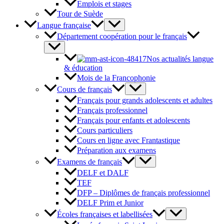
Emplois et stages
Tour de Suède
Langue française
Département coopération pour le français
Nos actualités langue
& éducation
Mois de la Francophonie
Cours de français
Français pour grands adolescents et adultes
Français professionnel
Français pour enfants et adolescents
Cours particuliers
Cours en ligne avec Frantastique
Préparation aux examens
Examens de français
DELF et DALF
TEF
DFP – Diplômes de français professionnel
DELF Prim et Junior
Écoles françaises et labellisées