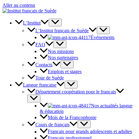
Aller au contenu
L’Institut
L’Institut français de Suède
Événements
FAQ
Nos missions
Nos partenaires
Contacts
Emplois et stages
Tour de Suède
Langue française
Département coopération pour le français
Nos actualités langue
& éducation
Mois de la Francophonie
Cours de français
Français pour grands adolescents et adultes
Français professionnel