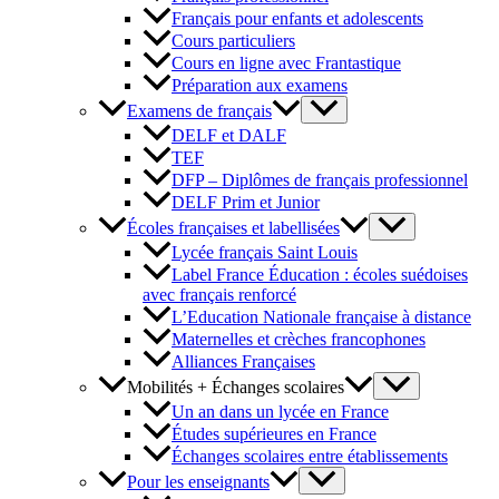
Français pour enfants et adolescents
Cours particuliers
Cours en ligne avec Frantastique
Préparation aux examens
Examens de français
DELF et DALF
TEF
DFP – Diplômes de français professionnel
DELF Prim et Junior
Écoles françaises et labellisées
Lycée français Saint Louis
Label France Éducation : écoles suédoises
avec français renforcé
L’Education Nationale française à distance
Maternelles et crèches francophones
Alliances Françaises
Mobilités + Échanges scolaires
Un an dans un lycée en France
Études supérieures en France
Échanges scolaires entre établissements
Pour les enseignants