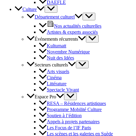
DAEFLE
Culture
Département culturel
Nos actualités culturelles
Artistes & experts associés
Événements récurrents
Kulturnatt
Novembre Numérique
Nuit des Idées
Secteurs culturels
Arts visuels
Cinéma
Littérature
Spectacle Vivant
Espace Pro
RESA – Résidences artistiques
Programme Mobilité Culture
Soutien à l’édition
Appels à projets partenaires
Les Focus de l’IF Paris
Les scènes et les galeries en Suède