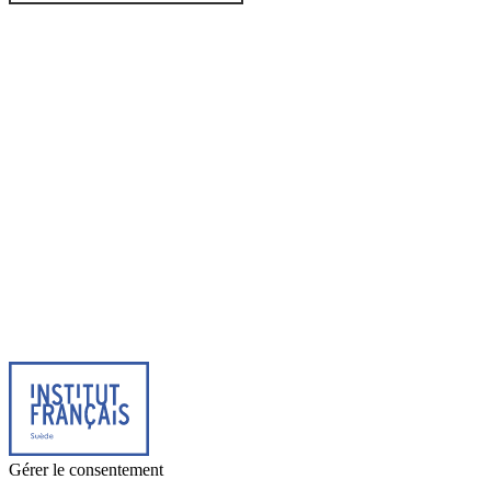
© 2026 Institut français de Suède. Tous droits réservés.
Design & Réalisation :
Tanguy Pégné
Politique de confidentialité
|
Cookies
Gérer le consentement