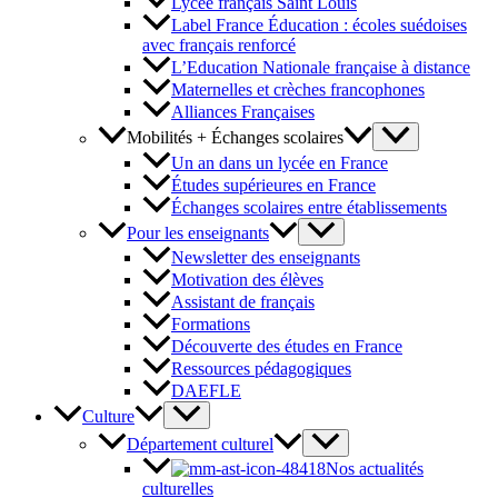
Lycée français Saint Louis
Label France Éducation : écoles suédoises
avec français renforcé
L’Education Nationale française à distance
Maternelles et crèches francophones
Alliances Françaises
Mobilités + Échanges scolaires
Un an dans un lycée en France
Études supérieures en France
Échanges scolaires entre établissements
Pour les enseignants
Newsletter des enseignants
Motivation des élèves
Assistant de français
Formations
Découverte des études en France
Ressources pédagogiques
DAEFLE
Culture
Département culturel
Nos actualités
culturelles