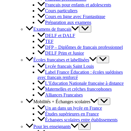
Français pour enfants et adolescents
Cours particuliers
Cours en ligne avec Frantastique
Préparation aux examens
Examens de français
DELF et DALF
TEF
DFP – Diplômes de français professionnel
DELF Prim et Junior
Écoles françaises et labellisées
Lycée français Saint Louis
Label France Éducation : écoles suédoises
avec français renforcé
L’Education Nationale française à distance
Maternelles et crèches francophones
Alliances Françaises
Mobilités + Échanges scolaires
Un an dans un lycée en France
Études supérieures en France
Échanges scolaires entre établissements
Pour les enseignants