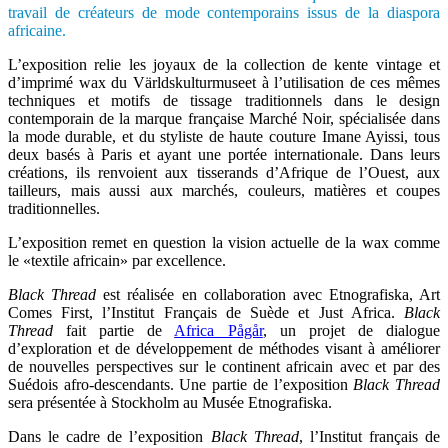
travail de créateurs de mode contemporains issus de la diaspora
africaine.
L’exposition relie les joyaux de la collection de kente vintage et
d’imprimé wax du Världskulturmuseet à l’utilisation de ces mêmes
techniques et motifs de tissage traditionnels dans le design
contemporain de la marque
française
Marché Noir,
spécialisée dans
la mode durable,
et d
u styliste de
haute couture Imane Ayissi, tous
deux basés à Paris et ayant une portée internationale. Dans leurs
créations, ils renvoient aux tisserands d’Afrique de l’Ouest, aux
tailleurs, mais aussi aux marchés, couleurs, matières et coupes
traditionnelles.
L’exposition remet en question la vision actuelle de la wax comme
le «textile africain» par excellence.
Black Thread
est réalisée en collaboration avec Etnografiska, Art
Comes First, l’Institut Français de Suède et Just Africa.
Black
Thread
fait partie de
Africa Pågår
,
un projet de dialogue
d’exploration et de développement de méthodes visant à améliorer
de nouvelles perspectives sur le continent africain avec et par des
Suédois afro-descendants. Une partie de l’exposition
Black Thread
sera présentée à Stockholm au Musée Etnografiska.
Dans le cadre de l’exposition
Black Thread
, l’Institut français de