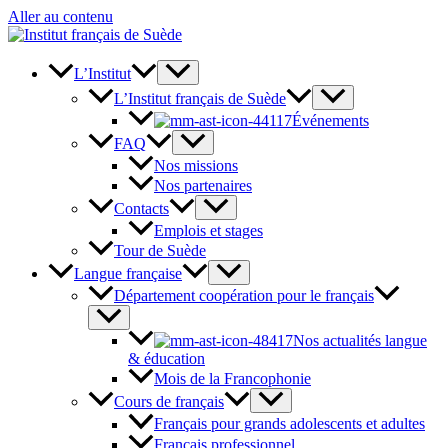
Aller au contenu
L’Institut
L’Institut français de Suède
Événements
FAQ
Nos missions
Nos partenaires
Contacts
Emplois et stages
Tour de Suède
Langue française
Département coopération pour le français
Nos actualités langue
& éducation
Mois de la Francophonie
Cours de français
Français pour grands adolescents et adultes
Français professionnel