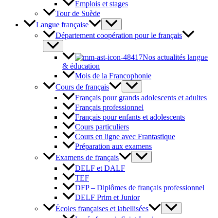
Emplois et stages
Tour de Suède
Langue française
Département coopération pour le français
Nos actualités langue
& éducation
Mois de la Francophonie
Cours de français
Français pour grands adolescents et adultes
Français professionnel
Français pour enfants et adolescents
Cours particuliers
Cours en ligne avec Frantastique
Préparation aux examens
Examens de français
DELF et DALF
TEF
DFP – Diplômes de français professionnel
DELF Prim et Junior
Écoles françaises et labellisées