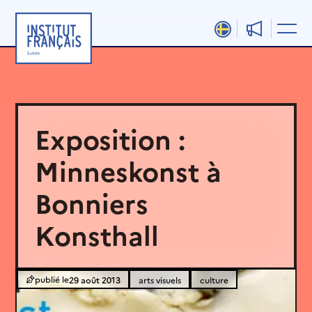
Aller
au
contenu
Exposition :
Minneskonst à
Bonniers
Konsthall
29 août 2013
arts visuels
culture