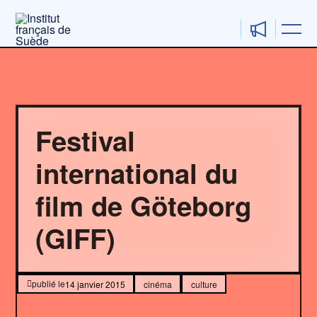
Aller
au
contenu
Festival
international du
film de Göteborg
(GIFF)
14 janvier 2015
cinéma
culture