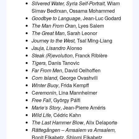
Silvered Water, Syria Self-Portrait,
Wiam
Simav Bedirxan, Ossama Mohammed
Goodbye to Language
, Jean-Luc Godard
The Man From Oran,
Lyes Salem
The Great Man
, Sarah Leonor
Journey to the West,
Tsaï Ming-Liang
Jauja, Lisandro
Alonso
Steak (R)evolution
, Franck Ribière
Tigers,
Danis Tanovic
Far From Men
, David Oelhoffen
Corn Island,
George Ovashvili
Winter Buoy
, Frida Kempff
C
eremonin
, Lina Mannheimer
Free Fall
, György Pálfi
Marie’s Story
, Jean-Pierre Améris
Wild Life,
Cédric Kahn
The Last Hammer Blow
, Alix Delaporte
Rättegången – Amsalem vs Amsalem,
Ronit Elkabetz, Shlomi Elkabetz