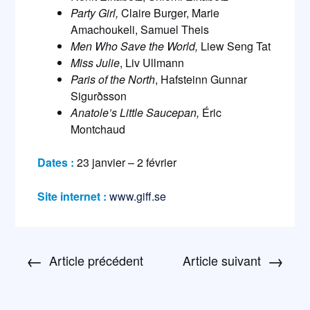
Party Girl,
Claire Burger, Marie
Amachoukeli, Samuel Theis
Men Who Save the World,
Liew Seng Tat
Miss Julie
, Liv Ullmann
Paris of the North
, Hafsteinn Gunnar
Sigurðsson
Anatole’s Little Saucepan,
Éric
Montchaud
Dates :
23 janvier – 2 février
Site internet :
www.giff.se
←
→
Article précédent
Article suivant