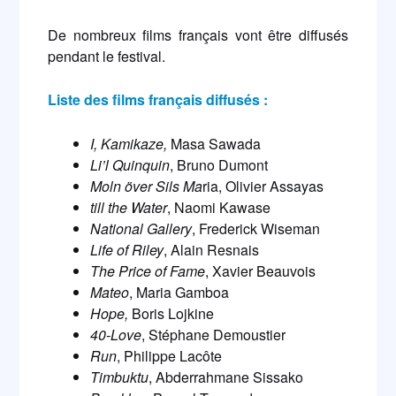
De nombreux films français vont être diffusés
pendant le festival.
Liste des films français diffusés :
I, Kamikaze,
Masa Sawada
Li’l Quinquin
, Bruno Dumont
Moln över Sils Ma
ria, Olivier Assayas
till the Water
, Naomi Kawase
National Gallery
, Frederick Wiseman
Life of Riley
, Alain Resnais
The Price of Fame
, Xavier Beauvois
Mateo
, Maria Gamboa
Hope,
Boris Lojkine
40-Love
, Stéphane Demoustier
Run
, Philippe Lacôte
Timbuktu
, Abderrahmane Sissako