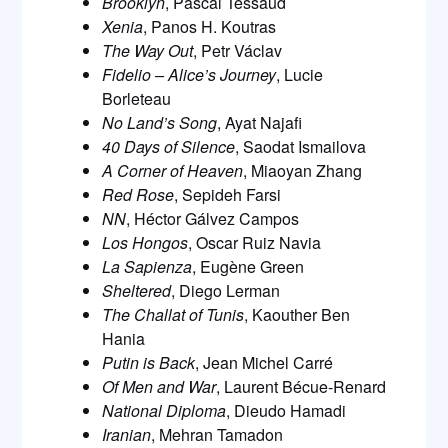
Brooklyn
, Pascal Tessaud
Xenia
, Panos H. Koutras
The Way Out
, Petr Václav
Fidelio – Alice’s Journey
, Lucie
Borleteau
No Land’s Song
, Ayat Najafi
40 Days of Silence
, Saodat Ismailova
A Corner of Heaven
, Miaoyan Zhang
Red Rose
, Sepideh Farsi
NN
, Héctor Gálvez Campos
Los Hongos
, Oscar Ruiz Navia
La Sapienza
, Eugène Green
Sheltered
, Diego Lerman
The Challat of Tunis
, Kaouther Ben
Hania
Putin is Back
, Jean Michel Carré
Of Men and War
, Laurent Bécue-Renard
National Diploma
, Dieudo Hamadi
Iranian
, Mehran Tamadon