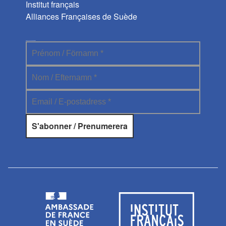
Institut français
Alliances Françaises de Suède
Abonnez-vous à la newsletter