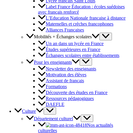
Lycée français Saint Louis
Label France Éducation : écoles suédoises
avec français renforcé
L’Education Nationale française à distance
Maternelles et crèches francophones
Alliances Françaises
Mobilités + Échanges scolaires
Un an dans un lycée en France
Études supérieures en France
Échanges scolaires entre établissements
Pour les enseignants
Newsletter des enseignants
Motivation des élèves
Assistant de français
Formations
Découverte des études en France
Ressources pédagogiques
DAEFLE
Culture
Département culturel
Nos actualités
culturelles