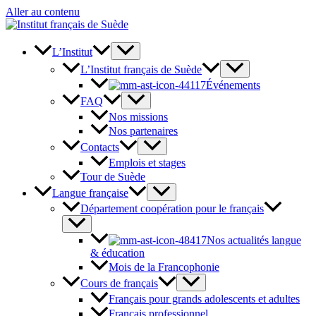
Aller au contenu
L’Institut
L’Institut français de Suède
Événements
FAQ
Nos missions
Nos partenaires
Contacts
Emplois et stages
Tour de Suède
Langue française
Département coopération pour le français
Nos actualités langue
& éducation
Mois de la Francophonie
Cours de français
Français pour grands adolescents et adultes
Français professionnel