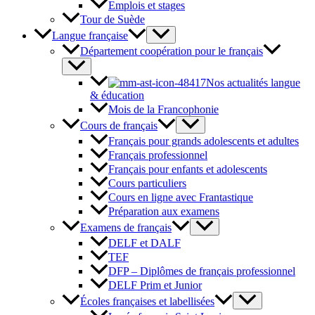
Emplois et stages
Tour de Suède
Langue française
Département coopération pour le français
Nos actualités langue
& éducation
Mois de la Francophonie
Cours de français
Français pour grands adolescents et adultes
Français professionnel
Français pour enfants et adolescents
Cours particuliers
Cours en ligne avec Frantastique
Préparation aux examens
Examens de français
DELF et DALF
TEF
DFP – Diplômes de français professionnel
DELF Prim et Junior
Écoles françaises et labellisées