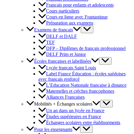
Français pour enfants et adolescents
Cours particuliers
Cours en ligne avec Frantastique
Préparation aux examens
Examens de français
DELF et DALF
TEF
DFP – Diplômes de français professionnel
DELF Prim et Junior
Écoles françaises et labellisées
Lycée français Saint Louis
Label France Éducation : écoles suédoises
avec français renforcé
L’Education Nationale française à distance
Maternelles et crèches francophones
Alliances Françaises
Mobilités + Échanges scolaires
Un an dans un lycée en France
Études supérieures en France
Échanges scolaires entre établissements
Pour les enseignants