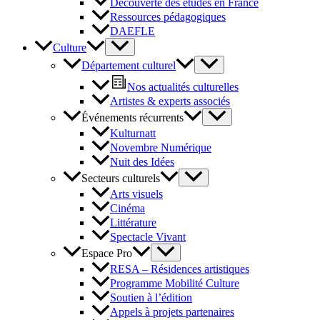
Découverte des études en France
Ressources pédagogiques
DAEFLE
Culture
Département culturel
Nos actualités culturelles
Artistes & experts associés
Événements récurrents
Kulturnatt
Novembre Numérique
Nuit des Idées
Secteurs culturels
Arts visuels
Cinéma
Littérature
Spectacle Vivant
Espace Pro
RESA – Résidences artistiques
Programme Mobilité Culture
Soutien à l’édition
Appels à projets partenaires