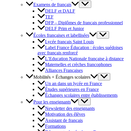
Examens de français
DELF et DALF
TEF
DFP – Diplômes de français professionnel
DELF Prim et Junior
Écoles françaises et labellisées
Lycée français Saint Louis
Label France Éducation : écoles suédoises
avec français renforcé
L’Education Nationale française à distance
Maternelles et crèches francophones
Alliances Françaises
Mobilités + Échanges scolaires
Un an dans un lycée en France
Études supérieures en France
Échanges scolaires entre établissements
Pour les enseignants
Newsletter des enseignants
Motivation des élèves
Assistant de français
Formations