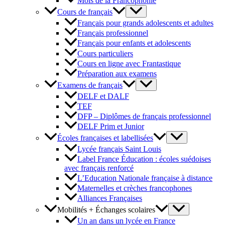
Mois de la Francophonie
Cours de français
Français pour grands adolescents et adultes
Français professionnel
Français pour enfants et adolescents
Cours particuliers
Cours en ligne avec Frantastique
Préparation aux examens
Examens de français
DELF et DALF
TEF
DFP – Diplômes de français professionnel
DELF Prim et Junior
Écoles françaises et labellisées
Lycée français Saint Louis
Label France Éducation : écoles suédoises
avec français renforcé
L’Education Nationale française à distance
Maternelles et crèches francophones
Alliances Françaises
Mobilités + Échanges scolaires
Un an dans un lycée en France