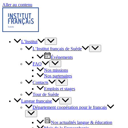
Aller au contenu
L’Institut
L’Institut français de Suède
Événements
FAQ
Nos missions
Nos partenaires
Contacts
Emplois et stages
Tour de Suède
Langue française
Département coopération pour le français
Nos actualités langue & éducation