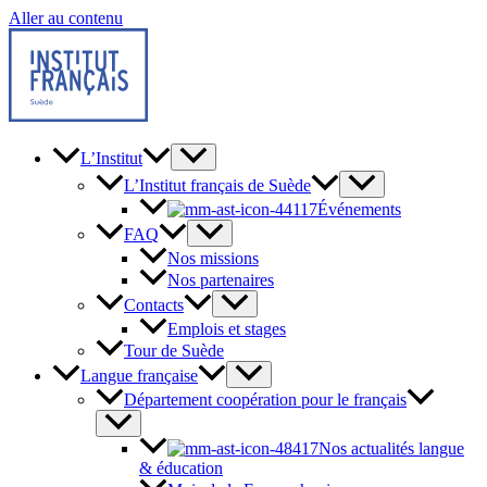
Aller au contenu
L’Institut
L’Institut français de Suède
Événements
FAQ
Nos missions
Nos partenaires
Contacts
Emplois et stages
Tour de Suède
Langue française
Département coopération pour le français
Nos actualités langue
& éducation