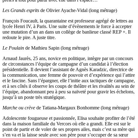
Les Grands esprits
de Olivier Ayache-Vidal (long métrage)
François Foucault, la quarantaine est professeur agrégé de lettres au
lycée Henri IV, à Paris. Une suite d’évènements le force à accepter
une mutation d’un an dans un collège de banlieue classé REP +. Il
redoute le pire. A juste titre.
Le Poulain
de Mathieu Sapin (long métrage)
Arnaud Jaurès, 25 ans, novice en politique, intègre par un concours
de circonstances l’équipe de campagne d’un candidat à l’élection
présidentielle. Il devient l’assistant de Agnès Karadzic, directrice de
la communication, une femme de pouvoir et d’expérience qui l’attire
et le fascine. Sans l’épargner, elle l’initie aux tactiques de campagne,
et à ses côtés il observe les coups de théâtre et les rivalités au sein de
l’équipe, abandonnant peu à peu sa naïveté pour gravir les échelons,
jusqu’à un poste très stratégique.
Marche ou crève
de Tatiana-Margaux Bonhomme (long métrage)
Adolescente fougueuse et passionnée, Elisa souhaite profiter de l’été
dans la maison familiale du Vercors où elle a grandi. Elle est sur le
point de partir et de voler de ses propres ailes, mais c’est sa mère qui
s’en va et la laisse seule avec son père pour s’occuper de sa sœur