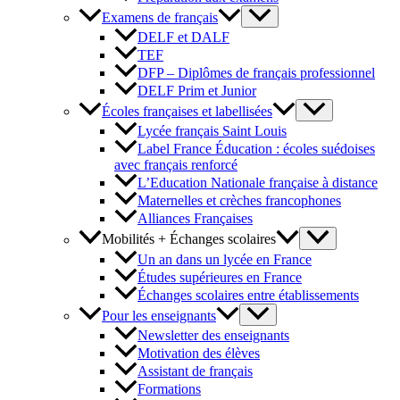
Examens de français
DELF et DALF
TEF
DFP – Diplômes de français professionnel
DELF Prim et Junior
Écoles françaises et labellisées
Lycée français Saint Louis
Label France Éducation : écoles suédoises
avec français renforcé
L’Education Nationale française à distance
Maternelles et crèches francophones
Alliances Françaises
Mobilités + Échanges scolaires
Un an dans un lycée en France
Études supérieures en France
Échanges scolaires entre établissements
Pour les enseignants
Newsletter des enseignants
Motivation des élèves
Assistant de français
Formations