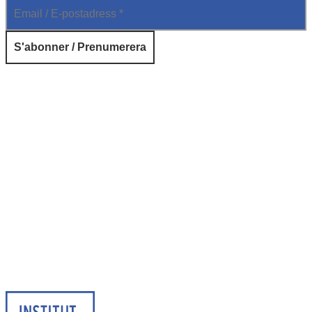
© 2026 Institut français de Suède. Tous droits réservés.
Design & Réalisation :
Tanguy Pégné
Politique de confidentialité
|
Cookies