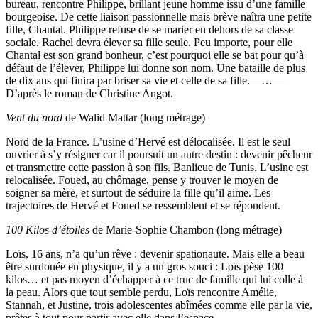
bureau, rencontre Philippe, brillant jeune homme issu d’une famille
bourgeoise. De cette liaison passionnelle mais brève naîtra une petite
fille, Chantal. Philippe refuse de se marier en dehors de sa classe
sociale. Rachel devra élever sa fille seule. Peu importe, pour elle
Chantal est son grand bonheur, c’est pourquoi elle se bat pour qu’à
défaut de l’élever, Philippe lui donne son nom. Une bataille de plus
de dix ans qui finira par briser sa vie et celle de sa fille.—…—
D’après le roman de Christine Angot.
Vent du nord
de Walid Mattar (long métrage)
Nord de la France. L’usine d’Hervé est délocalisée. Il est le seul
ouvrier à s’y résigner car il poursuit un autre destin : devenir pêcheur
et transmettre cette passion à son fils. Banlieue de Tunis. L’usine est
relocalisée. Foued, au chômage, pense y trouver le moyen de
soigner sa mère, et surtout de séduire la fille qu’il aime. Les
trajectoires de Hervé et Foued se ressemblent et se répondent.
100 Kilos d’étoiles
de Marie-Sophie Chambon (long métrage)
Loïs, 16 ans, n’a qu’un rêve : devenir spationaute. Mais elle a beau
être surdouée en physique, il y a un gros souci : Loïs pèse 100
kilos… et pas moyen d’échapper à ce truc de famille qui lui colle à
la peau. Alors que tout semble perdu, Loïs rencontre Amélie,
Stannah, et Justine, trois adolescentes abîmées comme elle par la vie,
prêtes à tout pour partir avec elle dans l’espace…