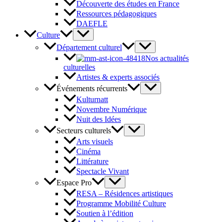
Découverte des études en France
Ressources pédagogiques
DAEFLE
Culture
Département culturel
Nos actualités
culturelles
Artistes & experts associés
Événements récurrents
Kulturnatt
Novembre Numérique
Nuit des Idées
Secteurs culturels
Arts visuels
Cinéma
Littérature
Spectacle Vivant
Espace Pro
RESA – Résidences artistiques
Programme Mobilité Culture
Soutien à l’édition