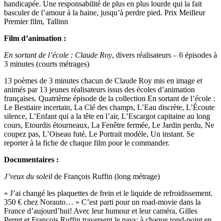
handicapée. Une responsabilité de plus en plus lourde qui la fait
basculer de l’amour à la haine, jusqu’à perdre pied. Prix Meilleur
Premier film, Tallinn
Film d’animation :
En sortant de l’école : Claude Roy
, divers réalisateurs – 6 épisodes à
3 minutes (courts métrages)
13 poèmes de 3 minutes chacun de Claude Roy mis en image et
animés par 13 jeunes réalisateurs issus des écoles d’animation
françaises. Quatrième épisode de la collection En sortant de l’école :
Le Bestiaire incertain, La Clé des champs, L’Eau discrète, L’Écoute
silence, L’Enfant qui a la tête en l’air, L’Escargot capitaine au long
cours, Etourdis étourneaux, La Fenêtre fermée, Le Jardin perdu, Ne
coupez pas, L’Oiseau futé, Le Portrait modèle, Un instant. Se
reporter à la fiche de chaque film pour le commander.
Documentaires :
J’veux du soleil
de François Ruffin (long métrage)
« J’ai changé les plaquettes de frein et le liquide de refroidissement.
350 € chez Norauto… » C’est parti pour un road-movie dans la
France d’aujourd’hui! Avec leur humour et leur caméra, Gilles
Perret et François Ruffin traversent le pays: à chaque rond-point en