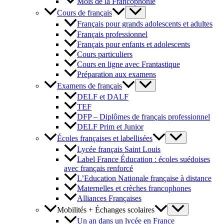
Mois de la Francophonie
Cours de français
Français pour grands adolescents et adultes
Français professionnel
Français pour enfants et adolescents
Cours particuliers
Cours en ligne avec Frantastique
Préparation aux examens
Examens de français
DELF et DALF
TEF
DFP – Diplômes de français professionnel
DELF Prim et Junior
Écoles françaises et labellisées
Lycée français Saint Louis
Label France Éducation : écoles suédoises
avec français renforcé
L’Education Nationale française à distance
Maternelles et crèches francophones
Alliances Françaises
Mobilités + Échanges scolaires
Un an dans un lycée en France