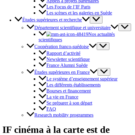
Appels à projets partenaires
Les Focus de l’IF Paris
Les scènes et les galeries en Suède
Études supérieures et recherche
Département scientifique et universitaire
Nos actualités
scientifiques
Coopération franco-suédoise
Rapport d’activité
Newsletter scientifique
France Alumni Suède
Études supérieures en France
Le système d’enseignement supérieur
Les différents établissements
Bourses et financement
La vie en France
Se préparer à son départ
FAQ
Research mobility programmes
IF cinéma à la carte est de