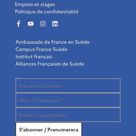
Emplois et stages
Politique de confidentialité
Liens utiles
Ambassade de France en Suède
Campus France Suède
Institut français
Alliances Françaises de Suède
Abonnez-vous à la newsletter