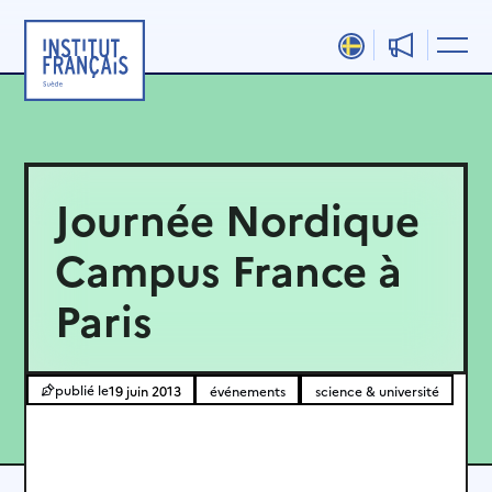
Aller
au
contenu
Journée Nordique
Campus France à
Paris
19 juin 2013
événements
science & université