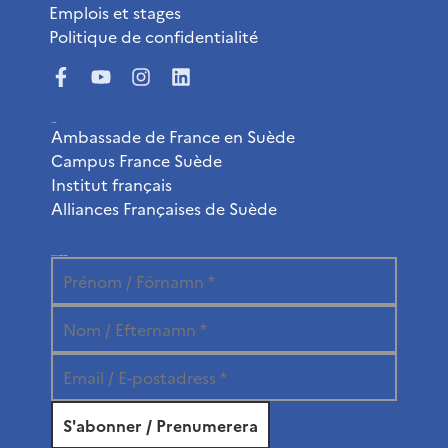
Emplois et stages
Politique de confidentialité
Liens utiles
Ambassade de France en Suède
Campus France Suède
Institut français
Alliances Françaises de Suède
Abonnez-vous à la newsletter