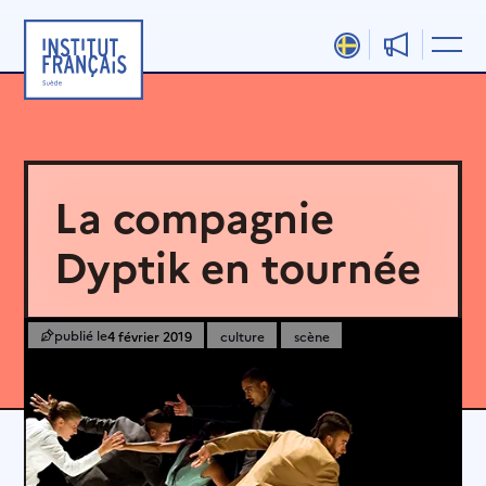
Aller
au
contenu
La compagnie
Dyptik en tournée
4 février 2019
culture
scène