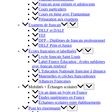
Français pour enfants et adolescents
Cours particuliers
Cours en ligne avec Frantastique
Préparation aux examens
Examens de français
DELF et DALF
TEF
DFP – Diplômes de français professionnel
DELF Prim et Junior
Écoles françaises et labellisées
Lycée français Saint Louis
Label France Éducation : écoles suédoises
avec français renforcé
L’Education Nationale française à distance
Maternelles et crèches francophones
Alliances Françaises
Mobilités + Échanges scolaires
Un an dans un lycée en France
Études supérieures en France
Échanges scolaires entre établissements
Pour les enseignants