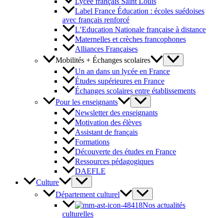
Lycée français Saint Louis
Label France Éducation : écoles suédoises
avec français renforcé
L’Education Nationale française à distance
Maternelles et crèches francophones
Alliances Françaises
Mobilités + Échanges scolaires
Un an dans un lycée en France
Études supérieures en France
Échanges scolaires entre établissements
Pour les enseignants
Newsletter des enseignants
Motivation des élèves
Assistant de français
Formations
Découverte des études en France
Ressources pédagogiques
DAEFLE
Culture
Département culturel
Nos actualités
culturelles