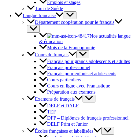
Emplois et stages
Tour de Suède
Langue française
Département coopération pour le français
Nos actualités langue
& éducation
Mois de la Francophonie
Cours de français
Français pour grands adolescents et adultes
Français professionnel
Français pour enfants et adolescents
Cours particuliers
Cours en ligne avec Frantastique
Préparation aux examens
Examens de français
DELF et DALF
TEF
DFP – Diplômes de français professionnel
DELF Prim et Junior
Écoles françaises et labellisées