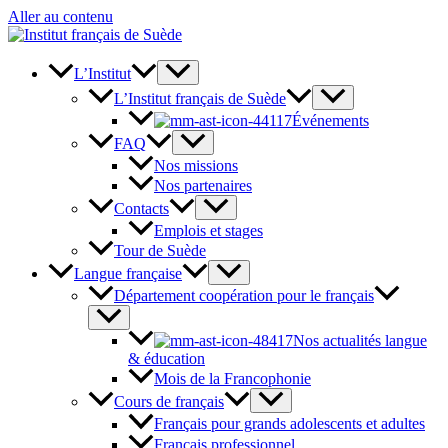
Aller au contenu
L’Institut
L’Institut français de Suède
Événements
FAQ
Nos missions
Nos partenaires
Contacts
Emplois et stages
Tour de Suède
Langue française
Département coopération pour le français
Nos actualités langue
& éducation
Mois de la Francophonie
Cours de français
Français pour grands adolescents et adultes
Français professionnel