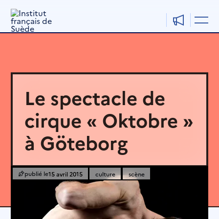
Aller
au
contenu
Le spectacle de
cirque « Oktobre »
à Göteborg
15 avril 2015
culture
scène