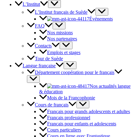
L’Institut
L’Institut français de Suède
Événements
FAQ
Nos missions
Nos partenaires
Contacts
Emplois et stages
Tour de Suède
Langue française
Département coopération pour le français
Nos actualités langue
& éducation
Mois de la Francophonie
Cours de français
Français pour grands adolescents et adultes
Français professionnel
Français pour enfants et adolescents
Cours particuliers
Cours en ligne avec Frantastique