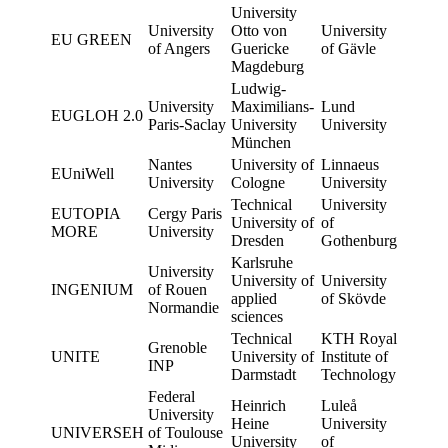
University
University
Otto von
University
EU GREEN
of Angers
Guericke
of Gävle
Magdeburg
Ludwig-
University
Maximilians-
Lund
EUGLOH 2.0
Paris-Saclay
University
University
München
Nantes
University of
Linnaeus
EUniWell
University
Cologne
University
Technical
University
EUTOPIA
Cergy Paris
University of
of
MORE
University
Dresden
Gothenburg
Karlsruhe
University
University of
University
INGENIUM
of Rouen
applied
of Skövde
Normandie
sciences
Technical
KTH Royal
Grenoble
UNITE
University of
Institute of
INP
Darmstadt
Technology
Federal
Heinrich
Luleå
University
Heine
University
UNIVERSEH
of Toulouse
University
of