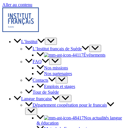
Aller au contenu
L’Institut
L’Institut français de Suède
Événements
FAQ
Nos missions
Nos partenaires
Contacts
Emplois et stages
Tour de Suède
Langue française
Département coopération pour le français
Nos actualités langue
& éducation