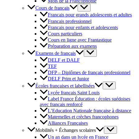
Mois de la Francophonie
Cours de français
Français pour grands adolescents et adultes
Français professionnel
Français pour enfants et adolescents
Cours particuliers
Cours en ligne avec Frantastique
Préparation aux examens
Examens de français
DELF et DALF
TEF
DFP – Diplômes de français professionnel
DELF Prim et Junior
Écoles françaises et labellisées
Lycée français Saint Louis
Label France Éducation : écoles suédoises
avec français renforcé
L’Education Nationale française à distance
Maternelles et crèches francophones
Alliances Françaises
Mobilités + Échanges scolaires
Un an dans un lycée en France