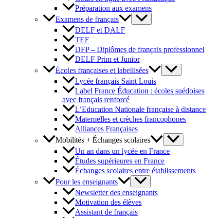
Préparation aux examens
Examens de français
DELF et DALF
TEF
DFP – Diplômes de français professionnel
DELF Prim et Junior
Écoles françaises et labellisées
Lycée français Saint Louis
Label France Éducation : écoles suédoises
avec français renforcé
L’Education Nationale française à distance
Maternelles et crèches francophones
Alliances Françaises
Mobilités + Échanges scolaires
Un an dans un lycée en France
Études supérieures en France
Échanges scolaires entre établissements
Pour les enseignants
Newsletter des enseignants
Motivation des élèves
Assistant de français