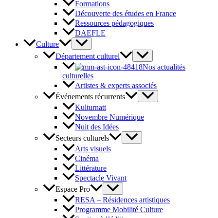
Formations
Découverte des études en France
Ressources pédagogiques
DAEFLE
Culture
Département culturel
Nos actualités
culturelles
Artistes & experts associés
Événements récurrents
Kulturnatt
Novembre Numérique
Nuit des Idées
Secteurs culturels
Arts visuels
Cinéma
Littérature
Spectacle Vivant
Espace Pro
RESA – Résidences artistiques
Programme Mobilité Culture