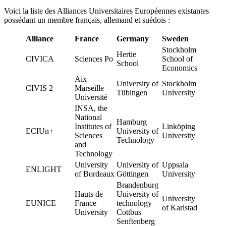
Voici la liste des Alliances Universitaires Européennes existantes
possédant un membre français, allemand et suédois :
Alliance
France
Germany
Sweden
Stockholm
Hertie
CIVICA
Sciences Po
School of
School
Economics
Aix
University of
Stockholm
CIVIS 2
Marseille
Tübingen
University
Université
INSA, the
National
Hamburg
Institutes of
Linköping
ECIUn+
University of
Sciences
University
Technology
and
Technology
University
University of
Uppsala
ENLIGHT
of Bordeaux
Göttingen
University
Brandenburg
Hauts de
University of
University
EUNICE
France
technology
of Karlstad
University
Cottbus
Senftenberg