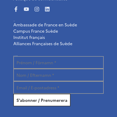
Liens utiles
Ambassade de France en Suède
Campus France Suède
Institut français
Alliances Françaises de Suède
Abonnez-vous à la newsletter