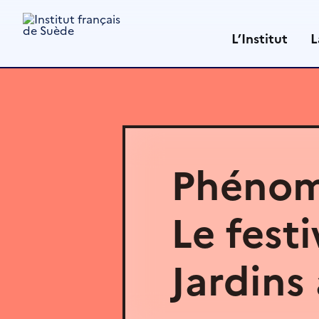
Aller
au
L’Institut
L
contenu
Phénomè
Le festi
Jardins