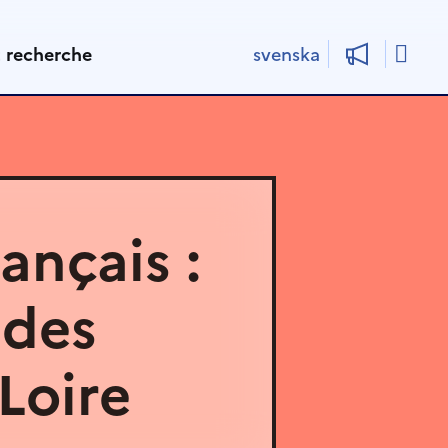
Rech
t recherche
svenska
ançais :
 des
Loire