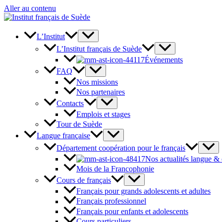
Aller au contenu
L’Institut
L’Institut français de Suède
Événements
FAQ
Nos missions
Nos partenaires
Contacts
Emplois et stages
Tour de Suède
Langue française
Département coopération pour le français
Nos actualités langue &
Mois de la Francophonie
Cours de français
Français pour grands adolescents et adultes
Français professionnel
Français pour enfants et adolescents
Cours particuliers