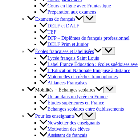
Cours en ligne avec Frantastique
Préparation aux examens
Examens de français
DELF et DALF
TEF
DFP – Diplômes de français professionnel
DELF Prim et Junior
Écoles françaises et labellisées
Lycée français Saint Louis
Label France Éducation : écoles suédoises avec
L’Education Nationale française à distance
Maternelles et crèches francophones
Alliances Françaises
Mobilités + Échanges scolaires
Un an dans un lycée en France
Études supérieures en France
Échanges scolaires entre établissements
Pour les enseignants
Newsletter des enseignants
Motivation des élèves
Assistant de français