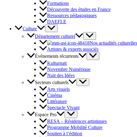
Formations
Découverte des études en France
Ressources pédagogiques
DAEFLE
Culture
Département culturel
Nos actualités culturelle
Artistes & experts associés
Événements récurrents
Kulturnatt
Novembre Numérique
Nuit des Idées
Secteurs culturels
Arts visuels
Cinéma
Littérature
Spectacle Vivant
Espace Pro
RESA – Résidences artistiques
Programme Mobilité Culture
Soutien à l’édition