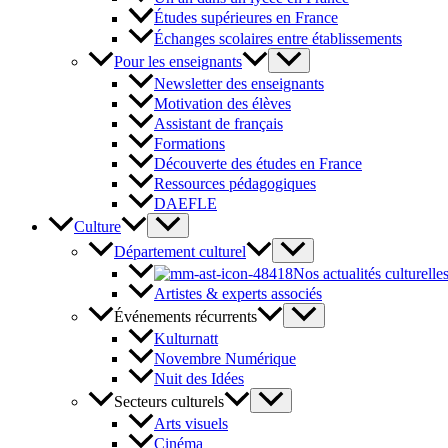
Études supérieures en France
Échanges scolaires entre établissements
Pour les enseignants
Newsletter des enseignants
Motivation des élèves
Assistant de français
Formations
Découverte des études en France
Ressources pédagogiques
DAEFLE
Culture
Département culturel
Nos actualités culturelle
Artistes & experts associés
Événements récurrents
Kulturnatt
Novembre Numérique
Nuit des Idées
Secteurs culturels
Arts visuels
Cinéma