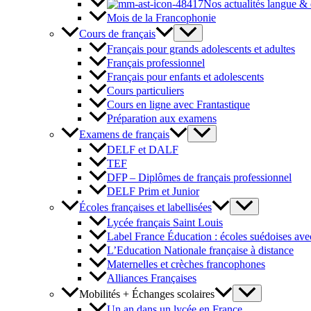
Nos actualités langue &
Mois de la Francophonie
Cours de français
Français pour grands adolescents et adultes
Français professionnel
Français pour enfants et adolescents
Cours particuliers
Cours en ligne avec Frantastique
Préparation aux examens
Examens de français
DELF et DALF
TEF
DFP – Diplômes de français professionnel
DELF Prim et Junior
Écoles françaises et labellisées
Lycée français Saint Louis
Label France Éducation : écoles suédoises avec
L’Education Nationale française à distance
Maternelles et crèches francophones
Alliances Françaises
Mobilités + Échanges scolaires
Un an dans un lycée en France