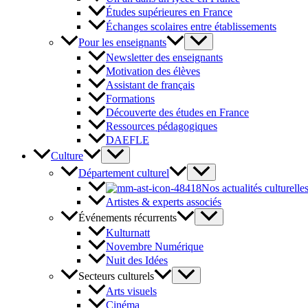
Études supérieures en France
Échanges scolaires entre établissements
Pour les enseignants
Newsletter des enseignants
Motivation des élèves
Assistant de français
Formations
Découverte des études en France
Ressources pédagogiques
DAEFLE
Culture
Département culturel
Nos actualités culturelle
Artistes & experts associés
Événements récurrents
Kulturnatt
Novembre Numérique
Nuit des Idées
Secteurs culturels
Arts visuels
Cinéma