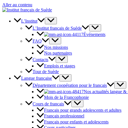
Aller au contenu
L’Institut
L’Institut français de Suède
Événements
FAQ
Nos missions
Nos partenaires
Contacts
Emplois et stages
Tour de Suède
Langue française
Département coopération pour le français
Nos actualités langue &
Mois de la Francophonie
Cours de français
Français pour grands adolescents et adultes
Français professionnel
Français pour enfants et adolescents
Cours particuliers