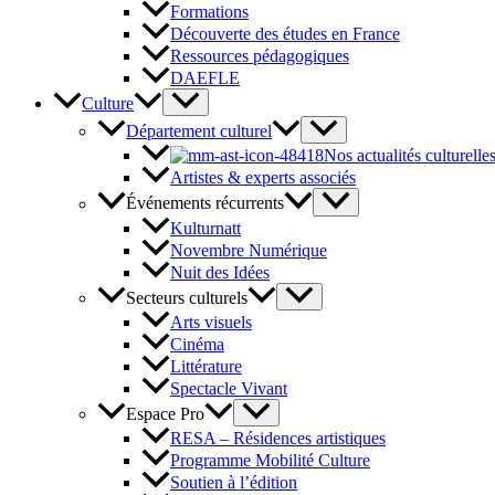
Formations
Découverte des études en France
Ressources pédagogiques
DAEFLE
Culture
Département culturel
Nos actualités culturelle
Artistes & experts associés
Événements récurrents
Kulturnatt
Novembre Numérique
Nuit des Idées
Secteurs culturels
Arts visuels
Cinéma
Littérature
Spectacle Vivant
Espace Pro
RESA – Résidences artistiques
Programme Mobilité Culture
Soutien à l’édition