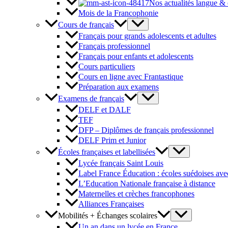
Nos actualités langue &
Mois de la Francophonie
Cours de français
Français pour grands adolescents et adultes
Français professionnel
Français pour enfants et adolescents
Cours particuliers
Cours en ligne avec Frantastique
Préparation aux examens
Examens de français
DELF et DALF
TEF
DFP – Diplômes de français professionnel
DELF Prim et Junior
Écoles françaises et labellisées
Lycée français Saint Louis
Label France Éducation : écoles suédoises avec
L’Education Nationale française à distance
Maternelles et crèches francophones
Alliances Françaises
Mobilités + Échanges scolaires
Un an dans un lycée en France