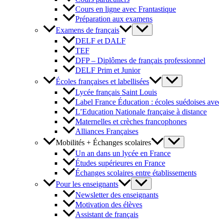
Cours en ligne avec Frantastique
Préparation aux examens
Examens de français
DELF et DALF
TEF
DFP – Diplômes de français professionnel
DELF Prim et Junior
Écoles françaises et labellisées
Lycée français Saint Louis
Label France Éducation : écoles suédoises avec
L’Education Nationale française à distance
Maternelles et crèches francophones
Alliances Françaises
Mobilités + Échanges scolaires
Un an dans un lycée en France
Études supérieures en France
Échanges scolaires entre établissements
Pour les enseignants
Newsletter des enseignants
Motivation des élèves
Assistant de français