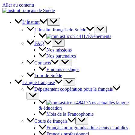
Aller au contenu
L’Institut
L’Institut français de Suède
Événements
FAQ
Nos missions
Nos partenaires
Contacts
Emplois et stages
Tour de Suède
Langue française
Département coopération pour le français
Nos actualités langue
& éducation
Mois de la Francophonie
Cours de français
Français pour grands adolescents et adultes
Français professionnel