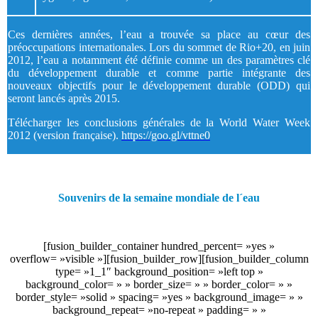
Ces dernières années, l’eau a trouvée sa place au cœur des
préoccupations internationales. Lors du sommet de Rio+20, en juin
2012, l’eau a notamment été définie comme un des paramètres clé
du développement durable et comme partie intégrante des
nouveaux objectifs pour le développement durable (ODD) qui
seront lancés après 2015.
Télécharger les conclusions générales de la World Water Week
2012 (version française).
https://goo.gl/vttne0
Souvenirs de la semaine mondiale de l´eau
[fusion_builder_container hundred_percent= »yes »
overflow= »visible »][fusion_builder_row][fusion_builder_column
type= »1_1″ background_position= »left top »
background_color= » » border_size= » » border_color= » »
border_style= »solid » spacing= »yes » background_image= » »
background_repeat= »no-repeat » padding= » »