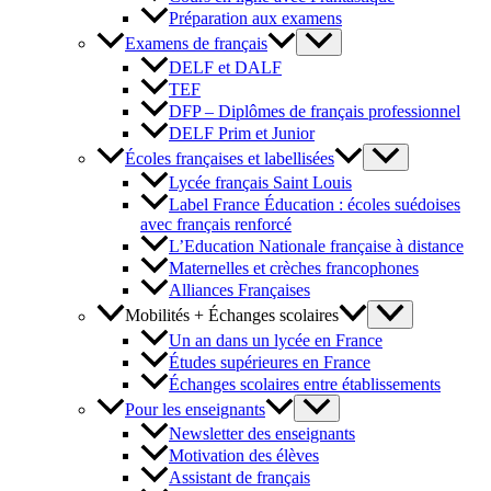
Préparation aux examens
Examens de français
DELF et DALF
TEF
DFP – Diplômes de français professionnel
DELF Prim et Junior
Écoles françaises et labellisées
Lycée français Saint Louis
Label France Éducation : écoles suédoises
avec français renforcé
L’Education Nationale française à distance
Maternelles et crèches francophones
Alliances Françaises
Mobilités + Échanges scolaires
Un an dans un lycée en France
Études supérieures en France
Échanges scolaires entre établissements
Pour les enseignants
Newsletter des enseignants
Motivation des élèves
Assistant de français