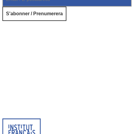
© 2026 Institut français de Suède. Tous droits réservés.
Design & Réalisation :
Tanguy Pégné
Politique de confidentialité
|
Cookies