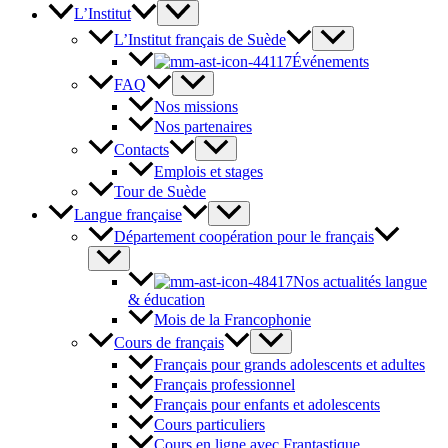
L’Institut
L’Institut français de Suède
Événements
FAQ
Nos missions
Nos partenaires
Contacts
Emplois et stages
Tour de Suède
Langue française
Département coopération pour le français
Nos actualités langue
& éducation
Mois de la Francophonie
Cours de français
Français pour grands adolescents et adultes
Français professionnel
Français pour enfants et adolescents
Cours particuliers
Cours en ligne avec Frantastique