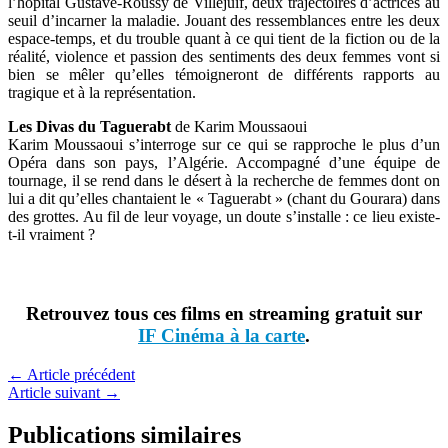
l’hôpital Gustave-Roussy de Villejuif, deux trajectoires d’actrices au
seuil d’incarner la maladie. Jouant des ressemblances entre les deux
espace-temps, et du trouble quant à ce qui tient de la fiction ou de la
réalité, violence et passion des sentiments des deux femmes vont si
bien se mêler qu’elles témoigneront de différents rapports au
tragique et à la représentation.
Les Divas du Taguerabt
de Karim Moussaoui
Karim Moussaoui s’interroge sur ce qui se rapproche le plus d’un
Opéra dans son pays, l’Algérie. Accompagné d’une équipe de
tournage, il se rend dans le désert à la recherche de femmes dont on
lui a dit qu’elles chantaient le « Taguerabt » (chant du Gourara) dans
des grottes. Au fil de leur voyage, un doute s’installe : ce lieu existe-
t-il vraiment ?
Retrouvez tous ces films en streaming gratuit sur
IF Cinéma à la carte
.
←
Article précédent
Article suivant
→
Publications similaires