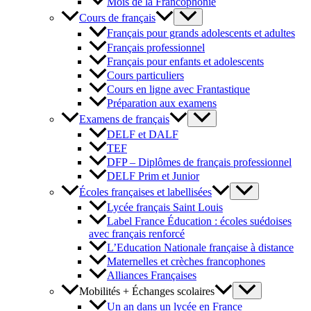
Mois de la Francophonie
Cours de français
Français pour grands adolescents et adultes
Français professionnel
Français pour enfants et adolescents
Cours particuliers
Cours en ligne avec Frantastique
Préparation aux examens
Examens de français
DELF et DALF
TEF
DFP – Diplômes de français professionnel
DELF Prim et Junior
Écoles françaises et labellisées
Lycée français Saint Louis
Label France Éducation : écoles suédoises
avec français renforcé
L’Education Nationale française à distance
Maternelles et crèches francophones
Alliances Françaises
Mobilités + Échanges scolaires
Un an dans un lycée en France