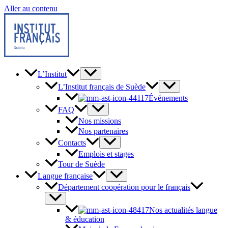
Aller au contenu
L’Institut
L’Institut français de Suède
Événements
FAQ
Nos missions
Nos partenaires
Contacts
Emplois et stages
Tour de Suède
Langue française
Département coopération pour le français
Nos actualités langue
& éducation