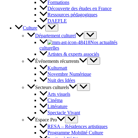
Formations
Découverte des études en France
Ressources pédagogiques
DAEFLE
Culture
Département culturel
Nos actualités
culturelles
Artistes & experts associés
Événements récurrents
Kulturnatt
Novembre Numérique
Nuit des Idées
Secteurs culturels
Arts visuels
Cinéma
Littérature
Spectacle Vivant
Espace Pro
RESA – Résidences artistiques
Programme Mobilité Culture