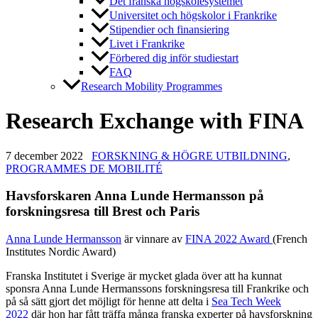
Det franska högskolesystemet
Universitet och högskolor i Frankrike
Stipendier och finansiering
Livet i Frankrike
Förbered dig inför studiestart
FAQ
Research Mobility Programmes
Research Exchange with FINA
7 december 2022
FORSKNING & HÖGRE UTBILDNING
,
PROGRAMMES DE MOBILITÉ
Havsforskaren Anna Lunde Hermansson på
forskningsresa till Brest och Paris
Anna Lunde Hermansson
är vinnare av
FINA 2022 Award
(French
Institutes Nordic Award)
Franska Institutet i Sverige är mycket glada över att ha kunnat
sponsra Anna Lunde Hermanssons forskningsresa till Frankrike och
på så sätt gjort det möjligt för henne att delta i
Sea Tech Week
2022
där hon har fått träffa många franska experter på havsforskning