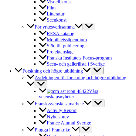
Visuell konst
Film
Litteratur
Scenkonst
För yrkesverksamma
RESA katalog
Mobilitetsstipendium
Stöd till publicering
Projektanslag
Franska Institutets Focus-program
Scen- och gallerilista i Sverige
Forskning och högre utbildning
Avdelningen för forskning och högre utbildning
Våra
vetenskapsnyheter
Fransk-svenskt samarbete
Activity Report
Nyhetsbrev
France Alumni Sverige
Plugga i Frankrike!