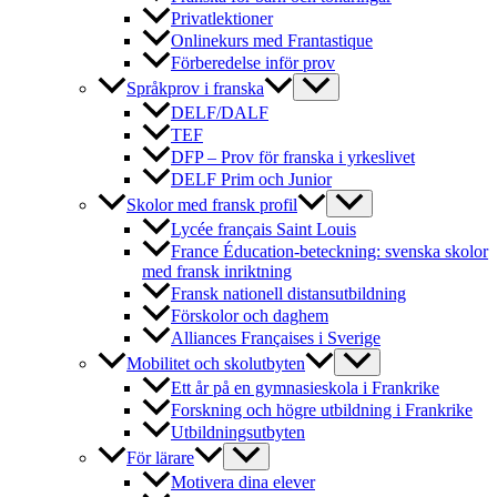
Privatlektioner
Onlinekurs med Frantastique
Förberedelse inför prov
Språkprov i franska
DELF/DALF
TEF
DFP – Prov för franska i yrkeslivet
DELF Prim och Junior
Skolor med fransk profil
Lycée français Saint Louis
France Éducation-beteckning: svenska skolor
med fransk inriktning
Fransk nationell distansutbildning
Förskolor och daghem
Alliances Françaises i Sverige
Mobilitet och skolutbyten
Ett år på en gymnasieskola i Frankrike
Forskning och högre utbildning i Frankrike
Utbildningsutbyten
För lärare
Motivera dina elever