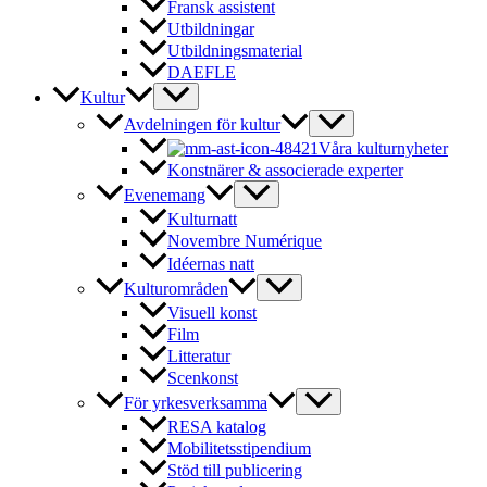
Fransk assistent
Utbildningar
Utbildningsmaterial
DAEFLE
Kultur
Avdelningen för kultur
Våra kulturnyheter
Konstnärer & associerade experter
Evenemang
Kulturnatt
Novembre Numérique
Idéernas natt
Kulturområden
Visuell konst
Film
Litteratur
Scenkonst
För yrkesverksamma
RESA katalog
Mobilitetsstipendium
Stöd till publicering