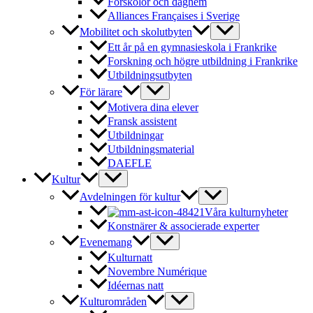
Förskolor och daghem
Alliances Françaises i Sverige
Mobilitet och skolutbyten
Ett år på en gymnasieskola i Frankrike
Forskning och högre utbildning i Frankrike
Utbildningsutbyten
För lärare
Motivera dina elever
Fransk assistent
Utbildningar
Utbildningsmaterial
DAEFLE
Kultur
Avdelningen för kultur
Våra kulturnyheter
Konstnärer & associerade experter
Evenemang
Kulturnatt
Novembre Numérique
Idéernas natt
Kulturområden