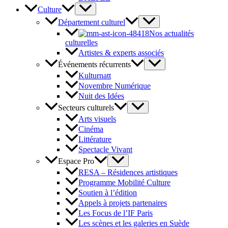
Culture
Département culturel
Nos actualités
culturelles
Artistes & experts associés
Événements récurrents
Kulturnatt
Novembre Numérique
Nuit des Idées
Secteurs culturels
Arts visuels
Cinéma
Littérature
Spectacle Vivant
Espace Pro
RESA – Résidences artistiques
Programme Mobilité Culture
Soutien à l’édition
Appels à projets partenaires
Les Focus de l’IF Paris
Les scènes et les galeries en Suède