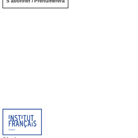
© 2026 Institut français de Suède. Tous droits réservés.
Design & Réalisation :
Tanguy Pégné
Politique de confidentialité
|
Cookies