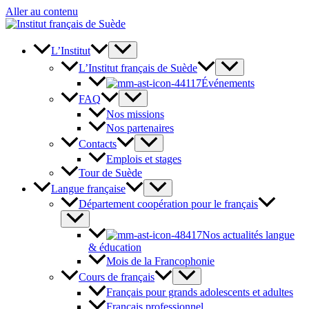
Aller au contenu
L’Institut
L’Institut français de Suède
Événements
FAQ
Nos missions
Nos partenaires
Contacts
Emplois et stages
Tour de Suède
Langue française
Département coopération pour le français
Nos actualités langue
& éducation
Mois de la Francophonie
Cours de français
Français pour grands adolescents et adultes
Français professionnel