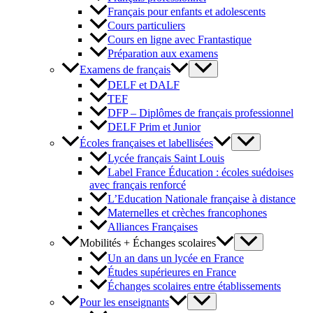
Français pour enfants et adolescents
Cours particuliers
Cours en ligne avec Frantastique
Préparation aux examens
Examens de français
DELF et DALF
TEF
DFP – Diplômes de français professionnel
DELF Prim et Junior
Écoles françaises et labellisées
Lycée français Saint Louis
Label France Éducation : écoles suédoises
avec français renforcé
L’Education Nationale française à distance
Maternelles et crèches francophones
Alliances Françaises
Mobilités + Échanges scolaires
Un an dans un lycée en France
Études supérieures en France
Échanges scolaires entre établissements
Pour les enseignants