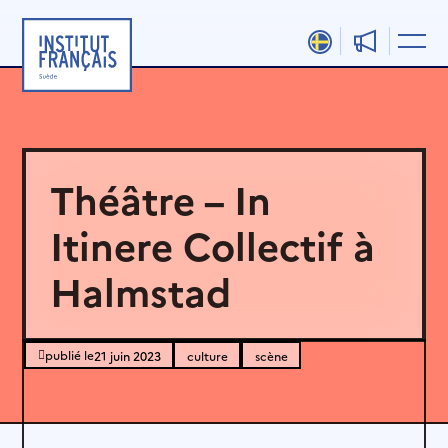
Aller
au
contenu
Théâtre – In
Itinere Collectif à
Halmstad
21 juin 2023
culture
scène