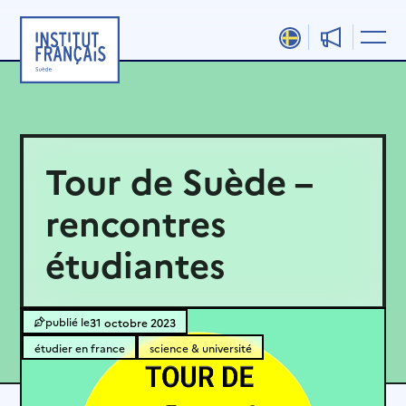
Aller
au
contenu
Tour de Suède –
rencontres
étudiantes
31 octobre 2023
étudier en france
science & université