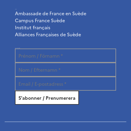
Liens utiles
Ambassade de France en Suède
Campus France Suède
Institut français
Alliances Françaises de Suède
Abonnez-vous à la newsletter