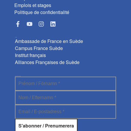
Emplois et stages
Politique de confidentialité
Liens utiles
Ambassade de France en Suède
Campus France Suède
Institut français
Alliances Françaises de Suède
Abonnez-vous à la newsletter