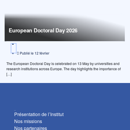
European Doctoral Day 2026
Publié le
12 février
The European Doctoral Day is celebrated on 13 May by universities and
research institutions across Europe. The day highlights the importance of
[…]
L’Institut
Présentation de l’Institut
Nos missions
Nos partenaires