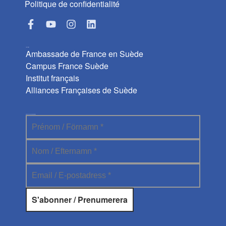
Politique de confidentialité
Liens utiles
Ambassade de France en Suède
Campus France Suède
Institut français
Alliances Françaises de Suède
Abonnez-vous à la newsletter