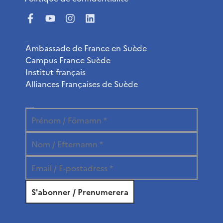
Liens utiles
Ambassade de France en Suède
Campus France Suède
Institut français
Alliances Françaises de Suède
Abonnez-vous à la newsletter