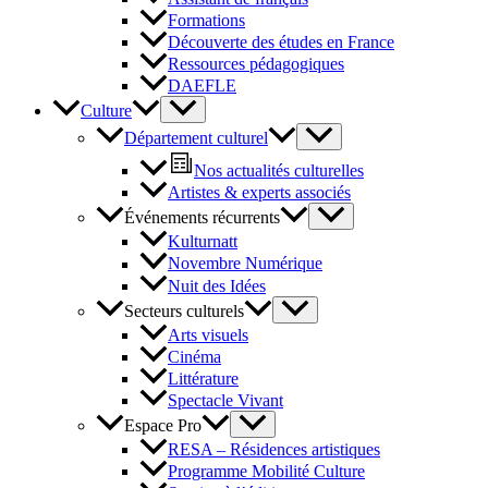
Formations
Découverte des études en France
Ressources pédagogiques
DAEFLE
Culture
Département culturel
Nos actualités culturelles
Artistes & experts associés
Événements récurrents
Kulturnatt
Novembre Numérique
Nuit des Idées
Secteurs culturels
Arts visuels
Cinéma
Littérature
Spectacle Vivant
Espace Pro
RESA – Résidences artistiques
Programme Mobilité Culture