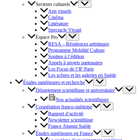
Secteurs culturels
Arts visuels
Cinéma
Littérature
Spectacle Vivant
Espace Pro
RESA – Résidences artistiques
Programme Mobilité Culture
Soutien à l’édition
Appels à projets partenaires
Les Focus de l’IF Paris
Les scènes et les galeries en Suède
Études supérieures et recherche
Département scientifique et universitaire
Nos actualités scientifiques
Coopération franco-suédoise
Rapport d’activité
Newsletter scientifique
France Alumni Suède
Études supérieures en France