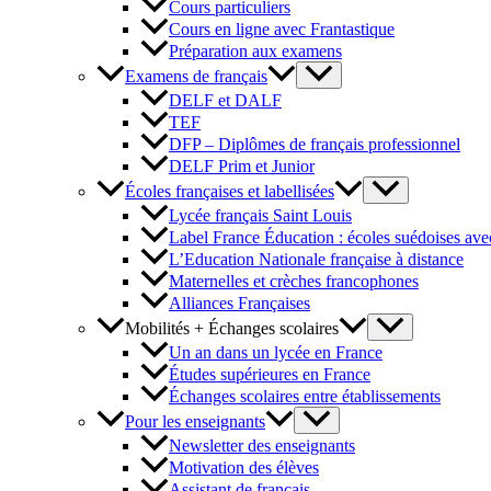
Cours particuliers
Cours en ligne avec Frantastique
Préparation aux examens
Examens de français
DELF et DALF
TEF
DFP – Diplômes de français professionnel
DELF Prim et Junior
Écoles françaises et labellisées
Lycée français Saint Louis
Label France Éducation : écoles suédoises avec
L’Education Nationale française à distance
Maternelles et crèches francophones
Alliances Françaises
Mobilités + Échanges scolaires
Un an dans un lycée en France
Études supérieures en France
Échanges scolaires entre établissements
Pour les enseignants
Newsletter des enseignants
Motivation des élèves
Assistant de français