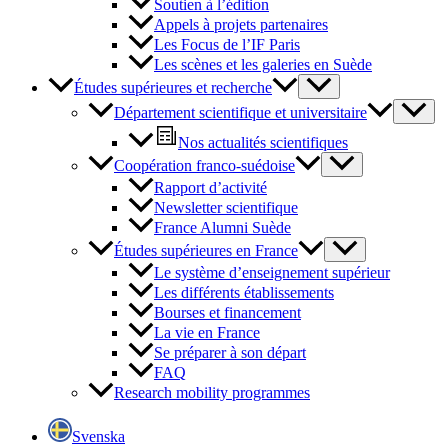
Soutien à l’édition
Appels à projets partenaires
Les Focus de l’IF Paris
Les scènes et les galeries en Suède
Études supérieures et recherche
Département scientifique et universitaire
Nos actualités scientifiques
Coopération franco-suédoise
Rapport d’activité
Newsletter scientifique
France Alumni Suède
Études supérieures en France
Le système d’enseignement supérieur
Les différents établissements
Bourses et financement
La vie en France
Se préparer à son départ
FAQ
Research mobility programmes
Svenska