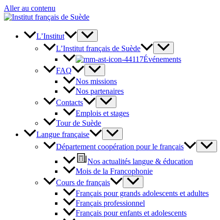
Aller au contenu
L’Institut
L’Institut français de Suède
Événements
FAQ
Nos missions
Nos partenaires
Contacts
Emplois et stages
Tour de Suède
Langue française
Département coopération pour le français
Nos actualités langue & éducation
Mois de la Francophonie
Cours de français
Français pour grands adolescents et adultes
Français professionnel
Français pour enfants et adolescents