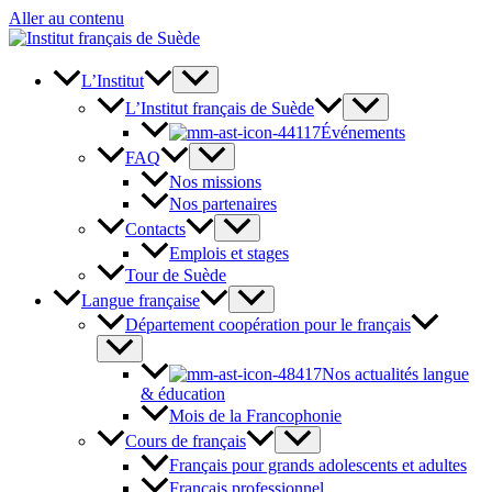
Aller au contenu
L’Institut
L’Institut français de Suède
Événements
FAQ
Nos missions
Nos partenaires
Contacts
Emplois et stages
Tour de Suède
Langue française
Département coopération pour le français
Nos actualités langue
& éducation
Mois de la Francophonie
Cours de français
Français pour grands adolescents et adultes
Français professionnel