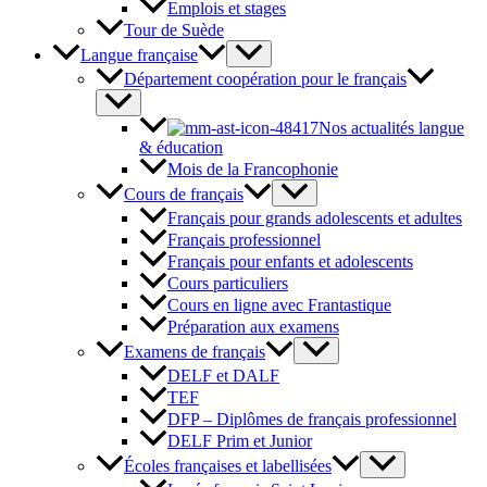
Emplois et stages
Tour de Suède
Langue française
Département coopération pour le français
Nos actualités langue
& éducation
Mois de la Francophonie
Cours de français
Français pour grands adolescents et adultes
Français professionnel
Français pour enfants et adolescents
Cours particuliers
Cours en ligne avec Frantastique
Préparation aux examens
Examens de français
DELF et DALF
TEF
DFP – Diplômes de français professionnel
DELF Prim et Junior
Écoles françaises et labellisées