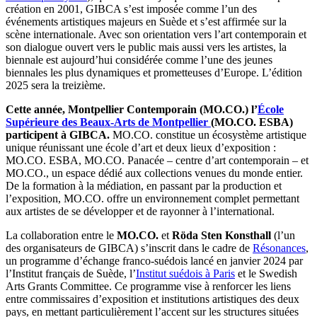
création en 2001, GIBCA s’est imposée comme l’un des
événements artistiques majeurs en Suède et s’est affirmée sur la
scène internationale. Avec son orientation vers l’art contemporain et
son dialogue ouvert vers le public mais aussi vers les artistes, la
biennale est aujourd’hui considérée comme l’une des jeunes
biennales les plus dynamiques et prometteuses d’Europe. L’édition
2025 sera la treizième.
Cette année, Montpellier Contemporain (MO.CO.) l’
École
Supérieure des Beaux-Arts de Montpellier
(MO.CO. ESBA)
participent à GIBCA.
MO.CO. constitue un écosystème artistique
unique réunissant une école d’art et deux lieux d’exposition :
MO.CO. ESBA, MO.CO. Panacée – centre d’art contemporain – et
MO.CO., un espace dédié aux collections venues du monde entier.
De la formation à la médiation, en passant par la production et
l’exposition, MO.CO. offre un environnement complet permettant
aux artistes de se développer et de rayonner à l’international.
La collaboration entre le
MO.CO.
et
Röda Sten Konsthall
(l’un
des organisateurs de GIBCA) s’inscrit dans le cadre de
Résonances
,
un programme d’échange franco-suédois lancé en janvier 2024 par
l’Institut français de Suède, l’
Institut suédois à Paris
et le Swedish
Arts Grants Committee. Ce programme vise à renforcer les liens
entre commissaires d’exposition et institutions artistiques des deux
pays, en mettant particulièrement l’accent sur les structures situées