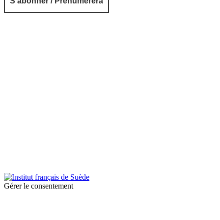
© 2026 Institut français de Suède. Tous droits réservés.
Design & Réalisation :
Tanguy Pégné
Politique de confidentialité
|
Cookies
Gérer le consentement