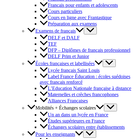
Français pour enfants et adolescents
Cours particuliers
Cours en ligne avec Frantastique
Préparation aux examens
Examens de français
DELF et DALF
TEF
DFP – Diplômes de français professionnel
DELF Prim et Junior
Écoles françaises et labellisées
Lycée français Saint Louis
Label France Éducation : écoles suédoises
avec français renforcé
L’Education Nationale française à distance
Maternelles et crèches francophones
Alliances Françaises
Mobilités + Échanges scolaires
Un an dans un lycée en France
Études supérieures en France
Échanges scolaires entre établissements
Pour les enseignants