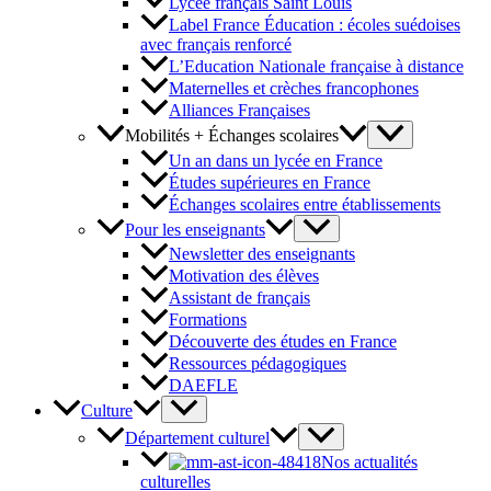
Lycée français Saint Louis
Label France Éducation : écoles suédoises
avec français renforcé
L’Education Nationale française à distance
Maternelles et crèches francophones
Alliances Françaises
Mobilités + Échanges scolaires
Un an dans un lycée en France
Études supérieures en France
Échanges scolaires entre établissements
Pour les enseignants
Newsletter des enseignants
Motivation des élèves
Assistant de français
Formations
Découverte des études en France
Ressources pédagogiques
DAEFLE
Culture
Département culturel
Nos actualités
culturelles