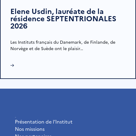
Elene Usdin, lauréate de la
résidence SEPTENTRIONALES
2026
Les Instituts français du Danemark, de Finlande, de
Norvège et de Suède ont le plaisir…
→
L’Institut
Présentation de l’Institut
Nos missions
Nos partenaires