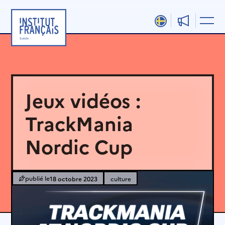
Aller
au
contenu
Jeux vidéos :
TrackMania
Nordic Cup
18 octobre 2023
culture