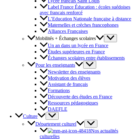
Lycée français Saint Louis
Label France Éducation : écoles suédoises
avec français renforcé
L’Education Nationale française à distance
Maternelles et crèches francophones
Alliances Françaises
Mobilités + Échanges scolaires
Un an dans un lycée en France
Études supérieures en France
Échanges scolaires entre établissements
Pour les enseignants
Newsletter des enseignants
Motivation des élèves
Assistant de français
Formations
Découverte des études en France
Ressources pédagogiques
DAEFLE
Culture
Département culturel
Nos actualités
culturelles