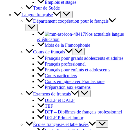
Emplois et stages
Tour de Suède
Langue française
Département coopération pour le français
Nos actualités langue
& éducation
Mois de la Francophonie
Cours de français
Français pour grands adolescents et adultes
Français professionnel
Français pour enfants et adolescents
Cours particuliers
Cours en ligne avec Frantastique
Préparation aux examens
Examens de français
DELF et DALF
TEF
DFP – Diplômes de français professionnel
DELF Prim et Junior
Écoles françaises et labellisées