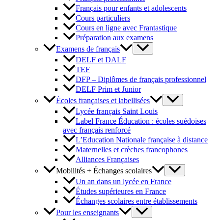
Français pour enfants et adolescents
Cours particuliers
Cours en ligne avec Frantastique
Préparation aux examens
Examens de français
DELF et DALF
TEF
DFP – Diplômes de français professionnel
DELF Prim et Junior
Écoles françaises et labellisées
Lycée français Saint Louis
Label France Éducation : écoles suédoises
avec français renforcé
L’Education Nationale française à distance
Maternelles et crèches francophones
Alliances Françaises
Mobilités + Échanges scolaires
Un an dans un lycée en France
Études supérieures en France
Échanges scolaires entre établissements
Pour les enseignants