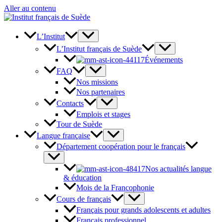
Aller au contenu
L’Institut
L’Institut français de Suède
Événements
FAQ
Nos missions
Nos partenaires
Contacts
Emplois et stages
Tour de Suède
Langue française
Département coopération pour le français
Nos actualités langue
& éducation
Mois de la Francophonie
Cours de français
Français pour grands adolescents et adultes
Français professionnel