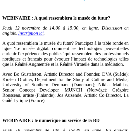
WEBINAIRE :
A quoi ressemblera le musée du futur?
Jeudi 12 novembre de 14:00 à 15:30, en ligne. Discussion en
anglais.
Inscription ici
.
A quoi ressemblera le musée du futur? Participez à la table ronde en
ligne ‘Le musée digital: comment les technologies peuvent-elles
enrichir l’expérience des publics’ qui rassemblera des professionnels
nordiques et français pour évoquer l’impact de technologies telles
que la Réalité Augmentée et la Réalité Virtuelle dans la médiation.
Avec Bo Gustafsson, Artistic Director and Founder, DVA (Suède);
Kirsten Drotner, Department for the Study of Culture and Media,
University of Southern Denmark (Danemark); Nikita Mathias,
Senior Concept Developer, MUNCH (Norvège); Grégoire
Rousseau, artiste (Finlande); Jos Auzende, Artistic Co-Director, La
Gaîté Lyrique (France).
WEBINAIRE : le numérique au service de la BD
Jeudi
19 novembre de 14h à 15h30, en ligne. En anglais.