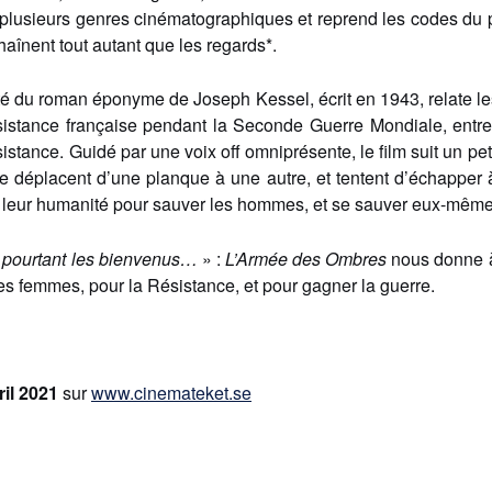
plusieurs genres cinématographiques et reprend les codes du p
haînent tout autant que les regards*.
té du roman éponyme de Joseph Kessel, écrit en 1943, relate l
istance française pendant la Seconde Guerre Mondiale, entrem
stance. Guidé par une voix off omniprésente, le film suit un pe
se déplacent d’une planque à une autre, et tentent d’échapper 
r leur humanité pour sauver les hommes, et se sauver eux-même
z pourtant les bienvenus…
» :
L’Armée des Ombres
nous donne à
es femmes, pour la Résistance, et pour gagner la guerre.
ril 2021
sur
www.cinemateket.se