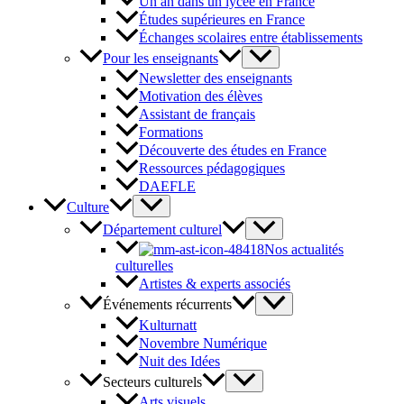
Un an dans un lycée en France
Études supérieures en France
Échanges scolaires entre établissements
Pour les enseignants
Newsletter des enseignants
Motivation des élèves
Assistant de français
Formations
Découverte des études en France
Ressources pédagogiques
DAEFLE
Culture
Département culturel
Nos actualités
culturelles
Artistes & experts associés
Événements récurrents
Kulturnatt
Novembre Numérique
Nuit des Idées
Secteurs culturels
Arts visuels