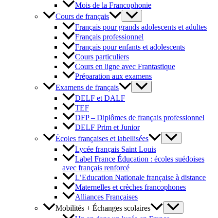
Mois de la Francophonie
Cours de français
Français pour grands adolescents et adultes
Français professionnel
Français pour enfants et adolescents
Cours particuliers
Cours en ligne avec Frantastique
Préparation aux examens
Examens de français
DELF et DALF
TEF
DFP – Diplômes de français professionnel
DELF Prim et Junior
Écoles françaises et labellisées
Lycée français Saint Louis
Label France Éducation : écoles suédoises
avec français renforcé
L’Education Nationale française à distance
Maternelles et crèches francophones
Alliances Françaises
Mobilités + Échanges scolaires