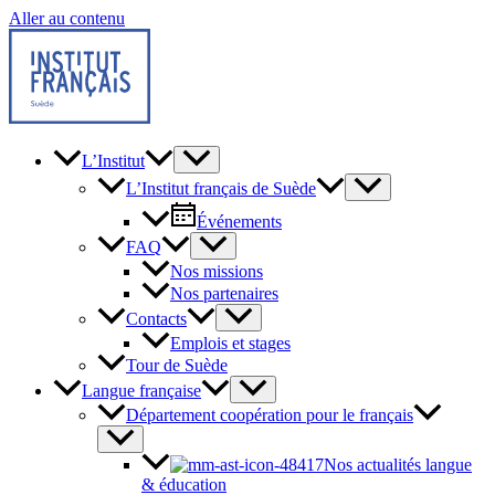
Aller au contenu
L’Institut
L’Institut français de Suède
Événements
FAQ
Nos missions
Nos partenaires
Contacts
Emplois et stages
Tour de Suède
Langue française
Département coopération pour le français
Nos actualités langue
& éducation