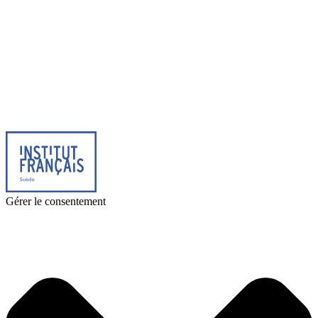
© 2026 Institut français de Suède. Tous droits réservés.
Design & Réalisation :
Tanguy Pégné
Politique de confidentialité
|
Cookies
Gérer le consentement