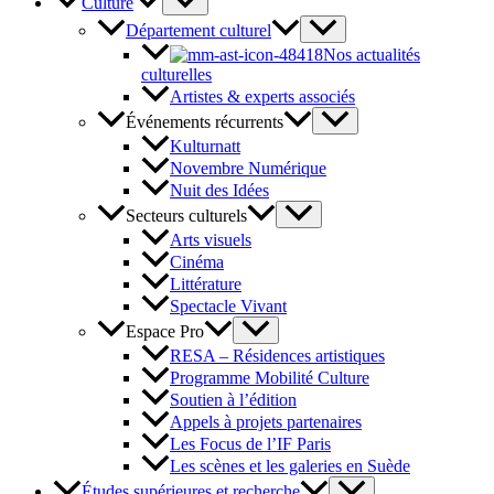
Culture
Département culturel
Nos actualités
culturelles
Artistes & experts associés
Événements récurrents
Kulturnatt
Novembre Numérique
Nuit des Idées
Secteurs culturels
Arts visuels
Cinéma
Littérature
Spectacle Vivant
Espace Pro
RESA – Résidences artistiques
Programme Mobilité Culture
Soutien à l’édition
Appels à projets partenaires
Les Focus de l’IF Paris
Les scènes et les galeries en Suède
Études supérieures et recherche