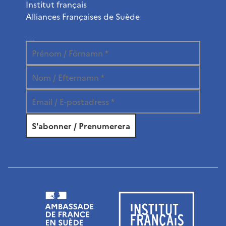
Institut français
Alliances Françaises de Suède
Abonnez-vous à la newsletter