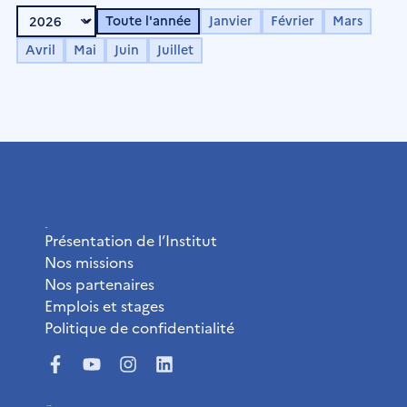
Toute l'année
Janvier
Février
Mars
Avril
Mai
Juin
Juillet
L’Institut
Présentation de l’Institut
Nos missions
Nos partenaires
Emplois et stages
Politique de confidentialité
Liens utiles