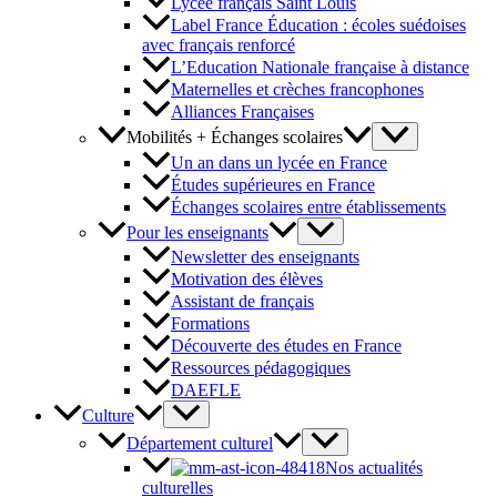
Lycée français Saint Louis
Label France Éducation : écoles suédoises
avec français renforcé
L’Education Nationale française à distance
Maternelles et crèches francophones
Alliances Françaises
Mobilités + Échanges scolaires
Un an dans un lycée en France
Études supérieures en France
Échanges scolaires entre établissements
Pour les enseignants
Newsletter des enseignants
Motivation des élèves
Assistant de français
Formations
Découverte des études en France
Ressources pédagogiques
DAEFLE
Culture
Département culturel
Nos actualités
culturelles