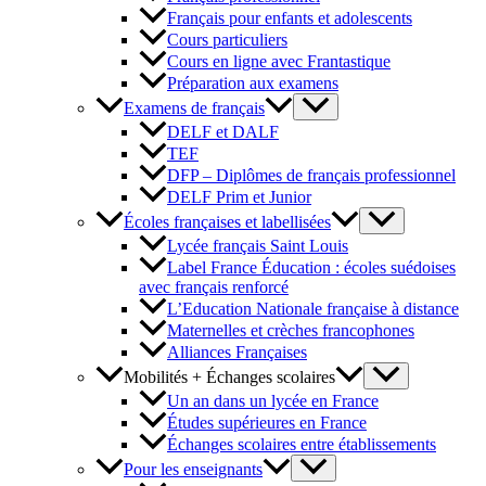
Français pour enfants et adolescents
Cours particuliers
Cours en ligne avec Frantastique
Préparation aux examens
Examens de français
DELF et DALF
TEF
DFP – Diplômes de français professionnel
DELF Prim et Junior
Écoles françaises et labellisées
Lycée français Saint Louis
Label France Éducation : écoles suédoises
avec français renforcé
L’Education Nationale française à distance
Maternelles et crèches francophones
Alliances Françaises
Mobilités + Échanges scolaires
Un an dans un lycée en France
Études supérieures en France
Échanges scolaires entre établissements
Pour les enseignants