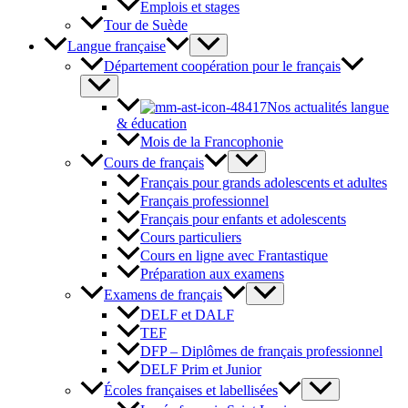
Emplois et stages
Tour de Suède
Langue française
Département coopération pour le français
Nos actualités langue
& éducation
Mois de la Francophonie
Cours de français
Français pour grands adolescents et adultes
Français professionnel
Français pour enfants et adolescents
Cours particuliers
Cours en ligne avec Frantastique
Préparation aux examens
Examens de français
DELF et DALF
TEF
DFP – Diplômes de français professionnel
DELF Prim et Junior
Écoles françaises et labellisées