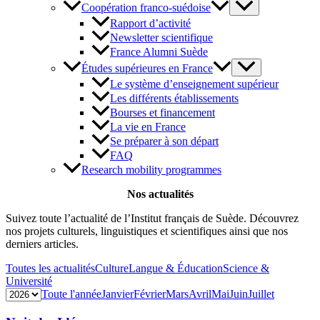
Coopération franco-suédoise
Rapport d’activité
Newsletter scientifique
France Alumni Suède
Études supérieures en France
Le système d’enseignement supérieur
Les différents établissements
Bourses et financement
La vie en France
Se préparer à son départ
FAQ
Research mobility programmes
Nos actualités
Suivez toute l’actualité de l’Institut français de Suède. Découvrez
nos projets culturels, linguistiques et scientifiques ainsi que nos
derniers articles.
Toutes les actualités
Culture
Langue & Éducation
Science &
Université
Toute l'année
Janvier
Février
Mars
Avril
Mai
Juin
Juillet