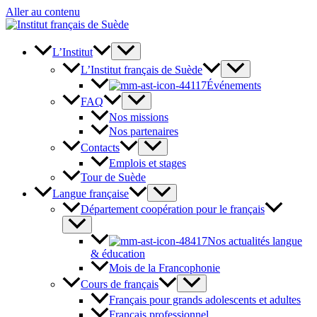
Aller au contenu
L’Institut
L’Institut français de Suède
Événements
FAQ
Nos missions
Nos partenaires
Contacts
Emplois et stages
Tour de Suède
Langue française
Département coopération pour le français
Nos actualités langue
& éducation
Mois de la Francophonie
Cours de français
Français pour grands adolescents et adultes
Français professionnel