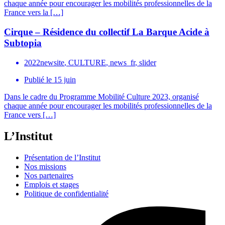
chaque année pour encourager les mobilités professionnelles de la
France vers la […]
Cirque – Résidence du collectif La Barque Acide à
Subtopia
2022newsite
,
CULTURE
,
news_fr
,
slider
Publié le
15 juin
Dans le cadre du Programme Mobilité Culture 2023, organisé
chaque année pour encourager les mobilités professionnelles de la
France vers […]
L’Institut
Présentation de l’Institut
Nos missions
Nos partenaires
Emplois et stages
Politique de confidentialité