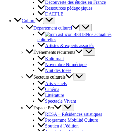
Découverte des études en France
Ressources pédagogiques
DAEFLE
Culture
Département culturel
Nos actualités
culturelles
Artistes & experts associés
Événements récurrents
Kulturnatt
Novembre Numérique
Nuit des Idées
Secteurs culturels
Arts visuels
Cinéma
Littérature
Spectacle Vivant
Espace Pro
RESA – Résidences artistiques
Programme Mobilité Culture
Soutien à l’édition