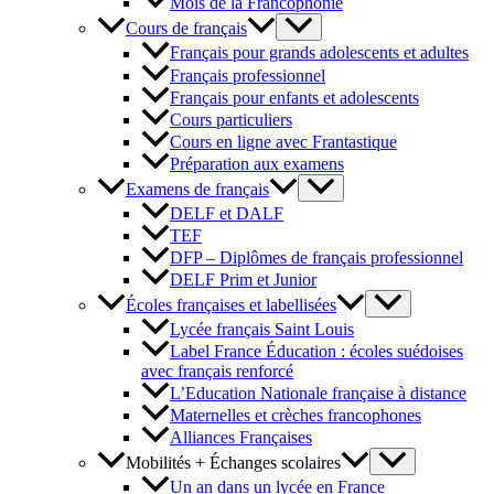
Mois de la Francophonie
Cours de français
Français pour grands adolescents et adultes
Français professionnel
Français pour enfants et adolescents
Cours particuliers
Cours en ligne avec Frantastique
Préparation aux examens
Examens de français
DELF et DALF
TEF
DFP – Diplômes de français professionnel
DELF Prim et Junior
Écoles françaises et labellisées
Lycée français Saint Louis
Label France Éducation : écoles suédoises
avec français renforcé
L’Education Nationale française à distance
Maternelles et crèches francophones
Alliances Françaises
Mobilités + Échanges scolaires
Un an dans un lycée en France