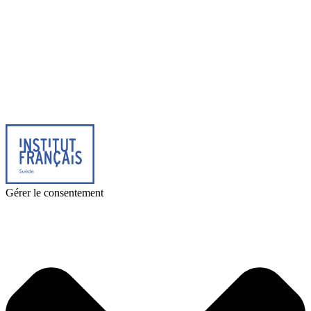
© 2026 Institut français de Suède. Tous droits réservés.
Design & Réalisation :
Tanguy Pégné
Politique de confidentialité
|
Cookies
Gérer le consentement