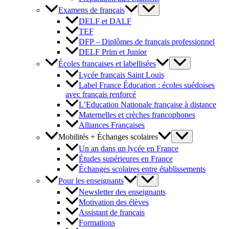
Examens de français
DELF et DALF
TEF
DFP – Diplômes de français professionnel
DELF Prim et Junior
Écoles françaises et labellisées
Lycée français Saint Louis
Label France Éducation : écoles suédoises
avec français renforcé
L’Education Nationale française à distance
Maternelles et crèches francophones
Alliances Françaises
Mobilités + Échanges scolaires
Un an dans un lycée en France
Études supérieures en France
Échanges scolaires entre établissements
Pour les enseignants
Newsletter des enseignants
Motivation des élèves
Assistant de français
Formations