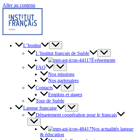
Aller au contenu
L’Institut
L’Institut français de Suède
Événements
FAQ
Nos missions
Nos partenaires
Contacts
Emplois et stages
Tour de Suède
Langue française
Département coopération pour le français
Nos actualités langue
& éducation