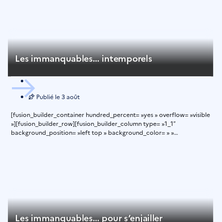
Les immanquables… intemporels
Publié le
3 août
[fusion_builder_container hundred_percent= »yes » overflow= »visible
»][fusion_builder_row][fusion_builder_column type= »1_1″
background_position= »left top » background_color= » »
border_size= » » border_color= » » border_style= »solid » spacing=
»yes » background_image= » » background_repeat= »no-repeat »
padding= » » margin_top= »0px »
Les immanquables… pour s’enjailler