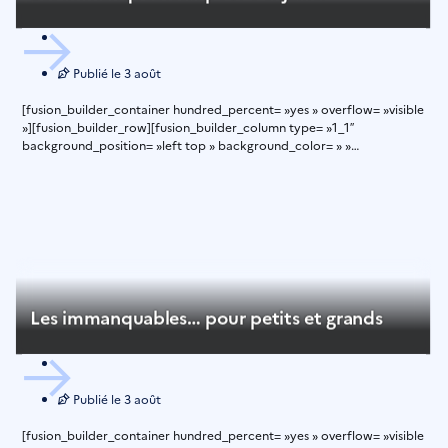
Publié le
3 août
[fusion_builder_container hundred_percent= »yes » overflow= »visible
»][fusion_builder_row][fusion_builder_column type= »1_1″
background_position= »left top » background_color= » »
border_size= » » border_color= » » border_style= »solid » spacing=
»yes » background_image= » » background_repeat= »no-repeat »
padding= » » margin_top= »0px »
Les immanquables… pour petits et grands
Publié le
3 août
[fusion_builder_container hundred_percent= »yes » overflow= »visible