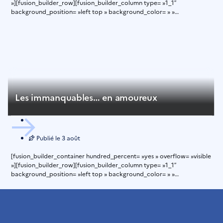
»][fusion_builder_row][fusion_builder_column type= »1_1″
background_position= »left top » background_color= » »
border_size= » » border_color= » » border_style= »solid » spacing=
»yes » background_image= » » background_repeat= »no-repeat »
padding= » » margin_top= »0px »
Les immanquables… en amoureux
Publié le
3 août
[fusion_builder_container hundred_percent= »yes » overflow= »visible
»][fusion_builder_row][fusion_builder_column type= »1_1″
background_position= »left top » background_color= » »
border_size= » » border_color= » » border_style= »solid » spacing=
»yes » background_image= » » background_repeat= »no-repeat »
padding= » » margin_top= »0px »