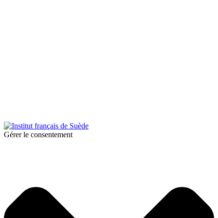
© 2026 Institut français de Suède. Tous droits réservés.
Design & Réalisation :
Tanguy Pégné
Politique de confidentialité
|
Cookies
Gérer le consentement