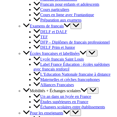
Français pour enfants et adolescents
Cours particuliers
Cours en ligne avec Frantastique
Préparation aux examens
Examens de français
DELF et DALF
TEF
DFP – Diplômes de français professionnel
DELF Prim et Junior
Écoles françaises et labellisées
Lycée français Saint Louis
Label France Éducation : écoles suédoises
avec français renforcé
L’Education Nationale française à distance
Maternelles et crèches francophones
Alliances Françaises
Mobilités + Échanges scolaires
Un an dans un lycée en France
Études supérieures en France
Échanges scolaires entre établissements
Pour les enseignants