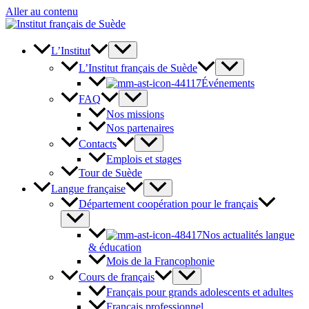
Aller au contenu
L’Institut
L’Institut français de Suède
Événements
FAQ
Nos missions
Nos partenaires
Contacts
Emplois et stages
Tour de Suède
Langue française
Département coopération pour le français
Nos actualités langue
& éducation
Mois de la Francophonie
Cours de français
Français pour grands adolescents et adultes
Français professionnel