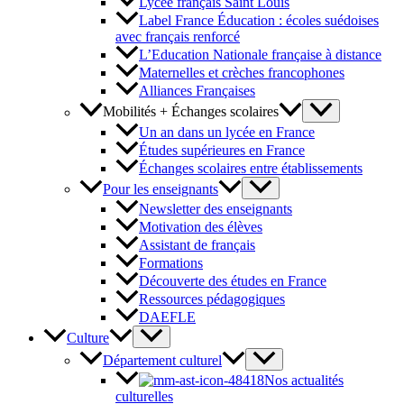
Lycée français Saint Louis
Label France Éducation : écoles suédoises
avec français renforcé
L’Education Nationale française à distance
Maternelles et crèches francophones
Alliances Françaises
Mobilités + Échanges scolaires
Un an dans un lycée en France
Études supérieures en France
Échanges scolaires entre établissements
Pour les enseignants
Newsletter des enseignants
Motivation des élèves
Assistant de français
Formations
Découverte des études en France
Ressources pédagogiques
DAEFLE
Culture
Département culturel
Nos actualités
culturelles