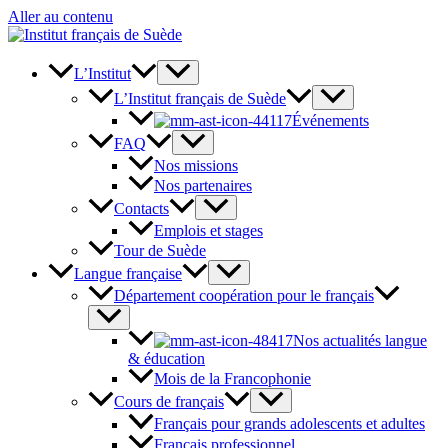
Aller au contenu
L’Institut
L’Institut français de Suède
Événements
FAQ
Nos missions
Nos partenaires
Contacts
Emplois et stages
Tour de Suède
Langue française
Département coopération pour le français
Nos actualités langue
& éducation
Mois de la Francophonie
Cours de français
Français pour grands adolescents et adultes
Français professionnel