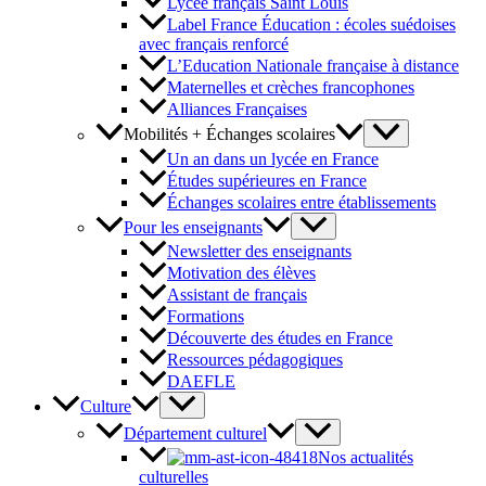
Lycée français Saint Louis
Label France Éducation : écoles suédoises
avec français renforcé
L’Education Nationale française à distance
Maternelles et crèches francophones
Alliances Françaises
Mobilités + Échanges scolaires
Un an dans un lycée en France
Études supérieures en France
Échanges scolaires entre établissements
Pour les enseignants
Newsletter des enseignants
Motivation des élèves
Assistant de français
Formations
Découverte des études en France
Ressources pédagogiques
DAEFLE
Culture
Département culturel
Nos actualités
culturelles