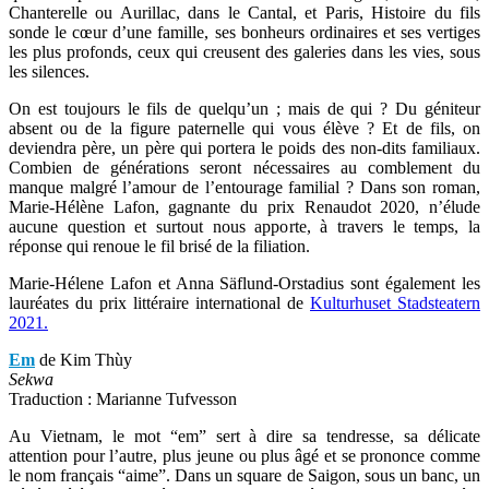
Chanterelle ou Aurillac, dans le Cantal, et Paris, Histoire du fils
sonde le cœur d’une famille, ses bonheurs ordinaires et ses vertiges
les plus profonds, ceux qui creusent des galeries dans les vies, sous
les silences.
On est toujours le fils de quelqu’un ; mais de qui ? Du géniteur
absent ou de la figure paternelle qui vous élève ? Et de fils, on
deviendra père, un père qui portera le poids des non-dits familiaux.
Combien de générations seront nécessaires au comblement du
manque malgré l’amour de l’entourage familial ? Dans son roman,
Marie-Hélène Lafon, gagnante du prix Renaudot 2020, n’élude
aucune question et surtout nous apporte, à travers le temps, la
réponse qui renoue le fil brisé de la filiation.
Marie-Hélene Lafon et Anna Säflund-Orstadius sont également les
lauréates du prix littéraire international de
Kulturhuset Stadsteatern
2021.
Em
de Kim Thùy
Sekwa
Traduction : Marianne Tufvesson
Au Vietnam, le mot “em” sert à dire sa tendresse, sa délicate
attention pour l’autre, plus jeune ou plus âgé et se prononce comme
le nom français “aime”. Dans un square de Saigon, sous un banc, un