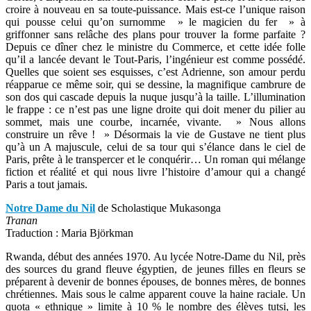
croire à nouveau en sa toute-puissance. Mais est-ce l’unique raison
qui pousse celui qu’on surnomme » le magicien du fer » à
griffonner sans relâche des plans pour trouver la forme parfaite ?
Depuis ce dîner chez le ministre du Commerce, et cette idée folle
qu’il a lancée devant le Tout-Paris, l’ingénieur est comme possédé.
Quelles que soient ses esquisses, c’est Adrienne, son amour perdu
réapparue ce même soir, qui se dessine, la magnifique cambrure de
son dos qui cascade depuis la nuque jusqu’à la taille. L’illumination
le frappe : ce n’est pas une ligne droite qui doit mener du pilier au
sommet, mais une courbe, incarnée, vivante. » Nous allons
construire un rêve ! » Désormais la vie de Gustave ne tient plus
qu’à un A majuscule, celui de sa tour qui s’élance dans le ciel de
Paris, prête à le transpercer et le conquérir… Un roman qui mélange
fiction et réalité et qui nous livre l’histoire d’amour qui a changé
Paris a tout jamais.
Notre Dame du Nil
de Scholastique Mukasonga
Tranan
Traduction : Maria Björkman
Rwanda, début des années 1970. Au lycée Notre-Dame du Nil, près
des sources du grand fleuve égyptien, de jeunes filles en fleurs se
préparent à devenir de bonnes épouses, de bonnes mères, de bonnes
chrétiennes. Mais sous le calme apparent couve la haine raciale. Un
quota « ethnique » limite à 10 % le nombre des élèves tutsi, les