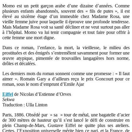
Momo est un petit garçon arabe d’une dizaine d’années. Comme
plusieurs enfants abandonnés, souvent des « fils de putes », il est
élevé au sixième étage d’un immeuble chez Madame Rosa, une
vieille femme juive pour laquelle il éprouve une profonde tendresse.
Mais Madame Rosa voit sa santé décliner et ne veut surtout pas aller
à l’hôpital. Momo va lui tenir compagnie et tout faire pour offrir à
cette femme une mort digne.
Dans ce roman, l’enfance, la mort, la vieillesse, le milieu des
prostituées et des émigrés s’entremêlent savamment pour former une
œuvre atypique, pimentée de trouvailles langagières hors norme,
drôles et décalées.
Les derniers mots du roman sonnent comme une promesse : « Il faut
aimer ». Romain Gary a d’ailleurs reçu le prix Goncourt pour ce
roman, sous le nom d’emprunt d’Emile Ajar
Eiffel
de Nicolas d’Estienne d’Orves
Sekwa
Traduction : Ulla Linton
Paris, 1886. Obsédé par » sa » tour de métal, une bagatelle d’acier
de 300 mètres de hauteur qu’il s’est lancé le défi de construire en
plein Champ-de-Mars, Gustave Eiffel ne quitte plus ses ateliers.
Certes, l’Exposition universelle mérite bien ce pari, et la France, de