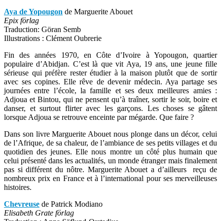
Aya de
Yopougon
de Marguerite Abouet
Epix förlag
Traduction: Göran Semb
Illustrations : Clément Oubrerie
Fin des années 1970, en Côte d’Ivoire à Yopougon, quartier
populaire d’Abidjan. C’est là que vit Aya, 19 ans, une jeune fille
sérieuse qui préfère rester étudier à la maison plutôt que de sortir
avec ses copines. Elle rêve de devenir médecin. Aya partage ses
journées entre l’école, la famille et ses deux meilleures amies :
Adjoua et Bintou, qui ne pensent qu’à traîner, sortir le soir, boire et
danser, et surtout flirter avec les garçons. Les choses se gâtent
lorsque Adjoua se retrouve enceinte par mégarde. Que faire ?
Dans son livre Marguerite Abouet nous plonge dans un décor, celui
de l’Afrique, de sa chaleur, de l’ambiance de ses petits villages et du
quotidien des jeunes. Elle nous montre un côté plus humain que
celui présenté dans les actualités, un monde étranger mais finalement
pas si différent du nôtre. Marguerite Abouet a d’ailleurs reçu de
nombreux prix en France et à l’international pour ses merveilleuses
histoires.
Chevreuse
de Patrick Modiano
Elisabeth Grate förlag