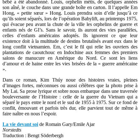
bébé a été abandonné. Louis, orphelin métis, de quelques années
son aîné, le couche dans une grande boîte en carton. Il l’appelle Em
Hong, « petite sœur » Hong. Louis prendra soin d’elle jusqu’à ce
qu’ils soient séparés, lors de l’opération Babylift, au printemps 1975,
qui évacue peu avant la chute de la ville les orphelins de guerre et
enfants nés de GI’s. Sans le savoir, ils auront des vies parallèles,
celles d’enfants américains adoptés. Ils ignorent ce que leur
existence doit à la multitude de destins brutalisés avant eux dans le
long conflit vietnamien. Em, c’est le fil qui relie les ouvriers des
plantations de caoutchouc en Indochine aux femmes des premiers
salons de manucure en Amérique du Nord. Ce sont les liens
d’amour et de haine entre les vies brisées de la « guerre américaine
».
Dans ce roman, Kim Thúy noue des histoires vraies, pleines
d’images fortes, méconnues ou aussi célèbres que la photo prise à
My Lai. Sa prose lyrique et sobre nous embarque dans une traversée
bouleversante de l’Histoire : celle de la guerre du Vietnam qui a
séparé le pays entre le nord et le sud de 1955 à 1975. Sur ce fond de
conflit, émouvant et parfois très dur, elle parvient tout de même à
faire naître en nous l’espoir.
La vie devant soi
de Romain Gary/Emile Ajar
Norstedts
Traduction : Bengt Söderbergh