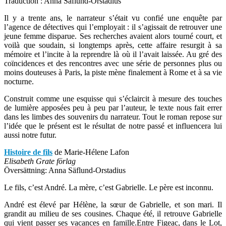
Traduction : Anna Säflund-Orstadius
Il y a trente ans, le narrateur s’était vu confié une enquête par
l’agence de détectives qui l’employait : il s’agissait de retrouver une
jeune femme disparue. Ses recherches avaient alors tourné court, et
voilà que soudain, si longtemps après, cette affaire resurgit à sa
mémoire et l’incite à la reprendre là où il l’avait laissée. Au gré des
coïncidences et des rencontres avec une série de personnes plus ou
moins douteuses à Paris, la piste mène finalement à Rome et à sa vie
nocturne.
Construit comme une esquisse qui s’éclaircit à mesure des touches
de lumière apposées peu à peu par l’auteur, le texte nous fait errer
dans les limbes des souvenirs du narrateur. Tout le roman repose sur
l’idée que le présent est le résultat de notre passé et influencera lui
aussi notre futur.
Histoire de fils
de Marie-Hélene Lafon
Elisabeth Grate förlag
Översättning: Anna Säflund-Orstadius
Le fils, c’est André. La mère, c’est Gabrielle. Le père est inconnu.
André est élevé par Hélène, la sœur de Gabrielle, et son mari. Il
grandit au milieu de ses cousines. Chaque été, il retrouve Gabrielle
qui vient passer ses vacances en famille.Entre Figeac, dans le Lot,