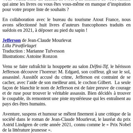
qui aime les livres ou vous êtes vous-même en manque d’inspiration
pour votre propre liste de souhaits ?
En collaboration avec le bureau du tourisme Atout France, nous
avons sélectionné huit livres d’auteurs francophones traduits en
suédois en 2021, à déposer au pied du sapin !
Jefferson
de Jean-Claude Mourlevat
Lilla Piratförlaget
Traduction : Marianne Tufvesson
Illustrations: Antoine Ronzon
Venu se faire rafraîchir la houppette au salon
Défini-Tif
, le hérisson
Jefferson découvre l’horreur: M. Edgard, son coiffeur, gît sur le sol,
assassiné. Aussitôt accusé du crime, Jefferson est contraint de se
cacher, avec l’aide de son meilleur ami, le cochon Gilbert. La seule
façon de blanchir le nom de Jefferson est de faire preuve de courage
et de ruse pour trouver le véritable assassin
. Bien décidés à trouver
le coupable, ils remontent une piste mystérieuse qui les entraînent au
pays des êtres humains.
Aventure, suspens et humour se mêlent finement à une critique de la
société dans le roman de Jean-Claude Mourlevat, le lauréat du prix
Astrid Lindgren de cette année 2021, connu comme le « Prix Nobel
de la littérature jeunesse ».