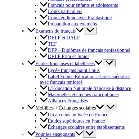
Français pour enfants et adolescents
Cours particuliers
Cours en ligne avec Frantastique
Préparation aux examens
Examens de français
DELF et DALF
TEF
DFP – Diplômes de français professionnel
DELF Prim et Junior
Écoles françaises et labellisées
Lycée français Saint Louis
Label France Éducation : écoles suédoises
avec français renforcé
L’Education Nationale française à distance
Maternelles et crèches francophones
Alliances Françaises
Mobilités + Échanges scolaires
Un an dans un lycée en France
Études supérieures en France
Échanges scolaires entre établissements
Pour les enseignants