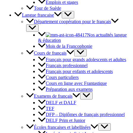
Emplois et stages
Tour de Suède
Langue française
Département coopération pour le français
Nos actualités langue
& éducation
Mois de la Francophonie
Cours de français
Français pour grands adolescents et adultes
Français professionnel
Français pour enfants et adolescents
Cours particuliers
Cours en ligne avec Frantastique
Préparation aux examens
Examens de français
DELF et DALF
TEF
DFP – Diplômes de français professionnel
DELF Prim et Junior
Écoles françaises et labellisées