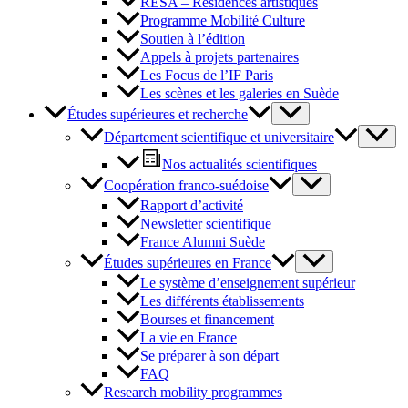
RESA – Résidences artistiques
Programme Mobilité Culture
Soutien à l’édition
Appels à projets partenaires
Les Focus de l’IF Paris
Les scènes et les galeries en Suède
Études supérieures et recherche
Département scientifique et universitaire
Nos actualités scientifiques
Coopération franco-suédoise
Rapport d’activité
Newsletter scientifique
France Alumni Suède
Études supérieures en France
Le système d’enseignement supérieur
Les différents établissements
Bourses et financement
La vie en France
Se préparer à son départ
FAQ
Research mobility programmes