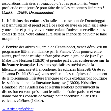
associations littéraires et beaucoup d’autres passionnés. Venez
profiter de cette journée pour faire de belles rencontres littéraires !
(
12h00 – 19h00, Drottninggatan
)
Le
bibliobus des enfants
s’installe au croisement de Drottninggatan
et Barnhusgatan et prend part à ce salon du livre en plein air. Faites-
y une halte et partagez avec votre enfant l’univers merveilleux des
contes de fées. Votre enfant aura aussi la chance de pouvoir se faire
maquiller !
À l’ombre des arbres du jardin de Centralbadet, venez découvrir un
programme littéraire influencé par la France. Vous pourrez entre
autres, profiter de
musique française
avec le groupe de jazz Eye
Make The Horizon (12h30) et prendre part à des
conférences sur la
littérature française
. Les deux spécialistes suédoises de la
littérature française et francophone, les éditrices Elisabeth Grate et
Johanna Daehli (Sekwa) vous révéleront les « pépites » du moment
de la foisonnante littérature française et vous expliqueront pourquoi
les suédois adorent la littérature française (13h00). Kristoffer
Leandoer, Per J Andersson et Kerstin Norborg poursuivront la
discussion en vous présentant le milieu littéraire parisien et vous
donneront des conseils de voyage pour découvrir le Paris des
écrivains célèbres (13h30).
←
Article précédent