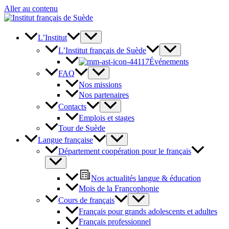
Aller au contenu
L’Institut
L’Institut français de Suède
Événements
FAQ
Nos missions
Nos partenaires
Contacts
Emplois et stages
Tour de Suède
Langue française
Département coopération pour le français
Nos actualités langue & éducation
Mois de la Francophonie
Cours de français
Français pour grands adolescents et adultes
Français professionnel