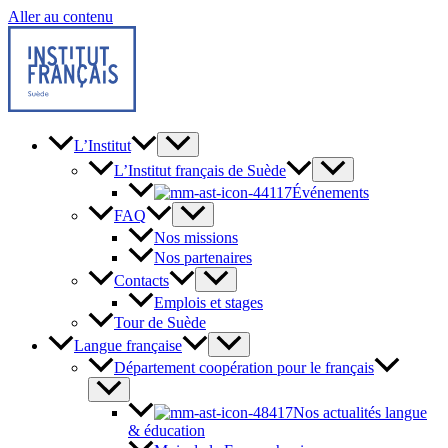
Aller au contenu
L’Institut
L’Institut français de Suède
Événements
FAQ
Nos missions
Nos partenaires
Contacts
Emplois et stages
Tour de Suède
Langue française
Département coopération pour le français
Nos actualités langue
& éducation