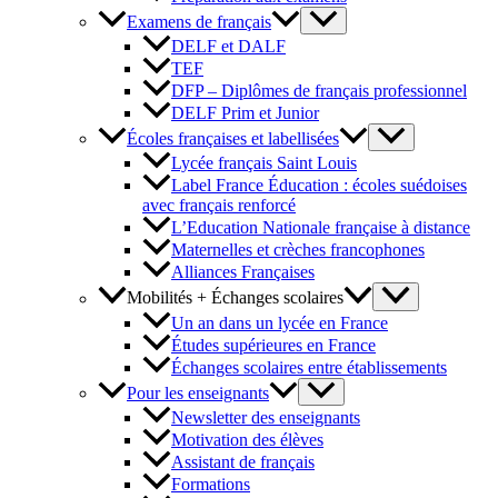
Examens de français
DELF et DALF
TEF
DFP – Diplômes de français professionnel
DELF Prim et Junior
Écoles françaises et labellisées
Lycée français Saint Louis
Label France Éducation : écoles suédoises
avec français renforcé
L’Education Nationale française à distance
Maternelles et crèches francophones
Alliances Françaises
Mobilités + Échanges scolaires
Un an dans un lycée en France
Études supérieures en France
Échanges scolaires entre établissements
Pour les enseignants
Newsletter des enseignants
Motivation des élèves
Assistant de français
Formations