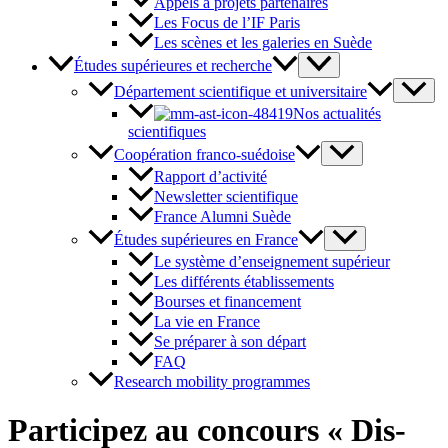
Appels à projets partenaires
Les Focus de l’IF Paris
Les scènes et les galeries en Suède
Études supérieures et recherche
Département scientifique et universitaire
Nos actualités
scientifiques
Coopération franco-suédoise
Rapport d’activité
Newsletter scientifique
France Alumni Suède
Études supérieures en France
Le système d’enseignement supérieur
Les différents établissements
Bourses et financement
La vie en France
Se préparer à son départ
FAQ
Research mobility programmes
Participez au concours « Dis-