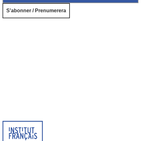
© 2026 Institut français de Suède. Tous droits réservés.
Design & Réalisation :
Tanguy Pégné
Politique de confidentialité
|
Cookies