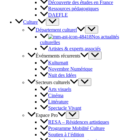
Découverte des études en France
Ressources pédagogiques
DAEFLE
Culture
Département culturel
Nos actualités
culturelles
Artistes & experts associés
Événements récurrents
Kulturnatt
Novembre Numérique
Nuit des Idées
Secteurs culturels
Arts visuels
Cinéma
Littérature
Spectacle Vivant
Espace Pro
RESA – Résidences artistiques
Programme Mobilité Culture
Soutien à l’édition