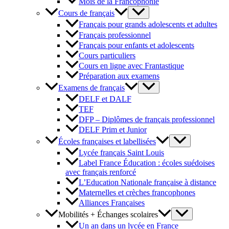
Mois de la Francophonie
Cours de français
Français pour grands adolescents et adultes
Français professionnel
Français pour enfants et adolescents
Cours particuliers
Cours en ligne avec Frantastique
Préparation aux examens
Examens de français
DELF et DALF
TEF
DFP – Diplômes de français professionnel
DELF Prim et Junior
Écoles françaises et labellisées
Lycée français Saint Louis
Label France Éducation : écoles suédoises
avec français renforcé
L’Education Nationale française à distance
Maternelles et crèches francophones
Alliances Françaises
Mobilités + Échanges scolaires
Un an dans un lycée en France